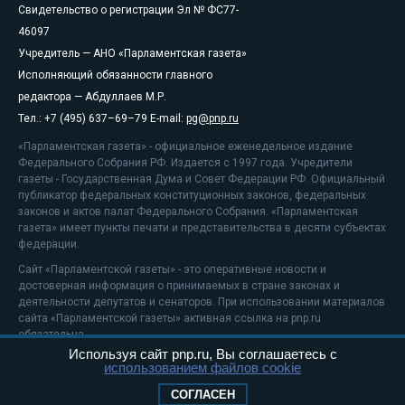
Свидетельство о регистрации Эл № ФС77-
46097
Учредитель — АНО «Парламентская газета»
Исполняющий обязанности главного
редактора — Абдуллаев М.Р.
Тел.: +7 (495) 637–69–79 E-mail:
pg@pnp.ru
«Парламентская газета» - официальное еженедельное издание
Федерального Собрания РФ. Издается с 1997 года. Учредители
газеты - Государственная Дума и Совет Федерации РФ. Официальный
публикатор федеральных конституционных законов, федеральных
законов и актов палат Федерального Собрания. «Парламентская
газета» имеет пункты печати и представительства в десяти субъектах
федерации.
Сайт «Парламентской газеты» - это оперативные новости и
достоверная информация о принимаемых в стране законах и
деятельности депутатов и сенаторов. При использовании материалов
сайта «Парламентской газеты» активная ссылка на pnp.ru
обязательна.
Используя сайт pnp.ru, Вы соглашаетесь с
На информационном ресурсе применяются
рекомендательные
использованием файлов cookie
технологии
Положение о защите персональных данных
СОГЛАСЕН