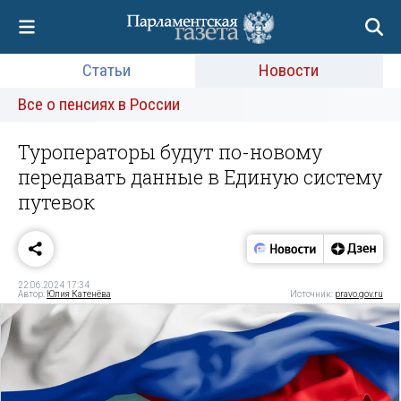
Статьи
Новости
Все о пенсиях в России
Туроператоры будут по-новому
передавать данные в Единую систему
путевок
22.06.2024 17:34
Автор:
Юлия Катенёва
Источник:
pravo.gov.ru