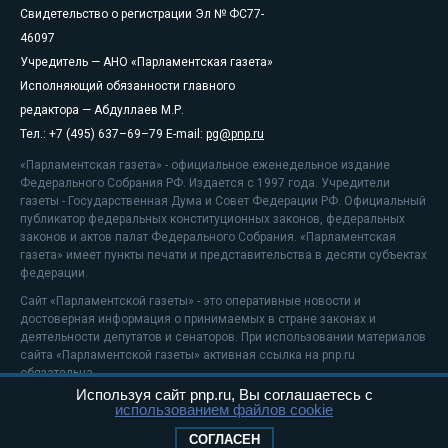
Свидетельство о регистрации Эл № ФС77-
46097
Учредитель — АНО «Парламентская газета»
Исполняющий обязанности главного
редактора — Абдуллаев М.Р.
Тел.: +7 (495) 637–69–79 E-mail:
pg@pnp.ru
«Парламентская газета» - официальное еженедельное издание
Федерального Собрания РФ. Издается с 1997 года. Учредители
газеты - Государственная Дума и Совет Федерации РФ. Официальный
публикатор федеральных конституционных законов, федеральных
законов и актов палат Федерального Собрания. «Парламентская
газета» имеет пункты печати и представительства в десяти субъектах
федерации.
Сайт «Парламентской газеты» - это оперативные новости и
достоверная информация о принимаемых в стране законах и
деятельности депутатов и сенаторов. При использовании материалов
сайта «Парламентской газеты» активная ссылка на pnp.ru
обязательна.
Используя сайт pnp.ru, Вы соглашаетесь с
На информационном ресурсе применяются
рекомендательные
использованием файлов cookie
технологии
Положение о защите персональных данных
СОГЛАСЕН