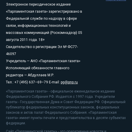
Электронное периодическое издание
«Парламентская газета» зарегистрировано в
Федеральной службе по надзору в сфере
связи, информационных технологий и
массовых коммуникаций (Роскомнадзор) 05
августа 2011 года. 18+
Свидетельство о регистрации Эл № ФС77-
46097
Учредитель — АНО «Парламентская газета»
Исполняющий обязанности главного
редактора — Абдуллаев М.Р.
Тел.: +7 (495) 637–69–79 E-mail:
pg@pnp.ru
«Парламентская газета» - официальное еженедельное издание
Федерального Собрания РФ. Издается с 1997 года. Учредители
газеты - Государственная Дума и Совет Федерации РФ. Официальный
публикатор федеральных конституционных законов, федеральных
законов и актов палат Федерального Собрания. «Парламентская
газета» имеет пункты печати и представительства в десяти субъектах
федерации.
Сайт «Парламентской газеты» - это оперативные новости и