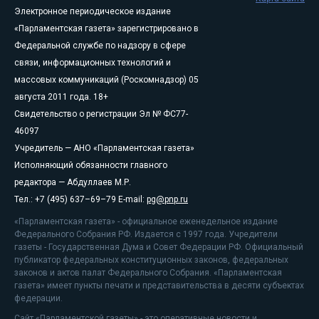
Электронное периодическое издание
«Парламентская газета» зарегистрировано в
Федеральной службе по надзору в сфере
связи, информационных технологий и
массовых коммуникаций (Роскомнадзор) 05
августа 2011 года. 18+
Свидетельство о регистрации Эл № ФС77-
46097
Учредитель — АНО «Парламентская газета»
Исполняющий обязанности главного
редактора — Абдуллаев М.Р.
Тел.: +7 (495) 637–69–79 E-mail:
pg@pnp.ru
«Парламентская газета» - официальное еженедельное издание
Федерального Собрания РФ. Издается с 1997 года. Учредители
газеты - Государственная Дума и Совет Федерации РФ. Официальный
публикатор федеральных конституционных законов, федеральных
законов и актов палат Федерального Собрания. «Парламентская
газета» имеет пункты печати и представительства в десяти субъектах
федерации.
Сайт «Парламентской газеты» - это оперативные новости и