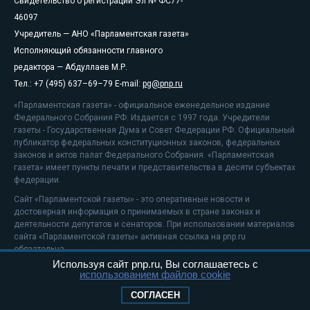
Свидетельство о регистрации Эл № ФС77-
46097
Учредитель — АНО «Парламентская газета»
Исполняющий обязанности главного
редактора — Абдуллаев М.Р.
Тел.: +7 (495) 637–69–79 E-mail:
pg@pnp.ru
«Парламентская газета» - официальное еженедельное издание
Федерального Собрания РФ. Издается с 1997 года. Учредители
газеты - Государственная Дума и Совет Федерации РФ. Официальный
публикатор федеральных конституционных законов, федеральных
законов и актов палат Федерального Собрания. «Парламентская
газета» имеет пункты печати и представительства в десяти субъектах
федерации.
Сайт «Парламентской газеты» - это оперативные новости и
достоверная информация о принимаемых в стране законах и
деятельности депутатов и сенаторов. При использовании материалов
сайта «Парламентской газеты» активная ссылка на pnp.ru
обязательна.
Используя сайт pnp.ru, Вы соглашаетесь с
На информационном ресурсе применяются
рекомендательные
использованием файлов cookie
технологии
Положение о защите персональных данных
СОГЛАСЕН