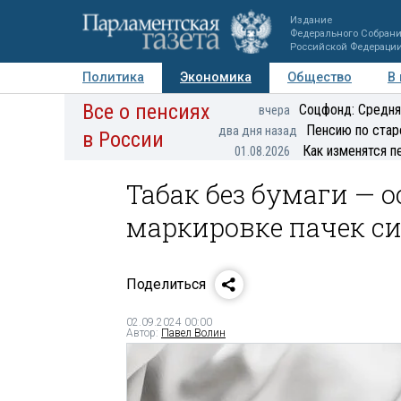
Издание
Федерального Собран
Российской Федераци
Политика
Экономика
Общество
В
Все о пенсиях
Фото
Авторы
Персоны
Мнения
Регионы
Соцфонд: Средня
вчера
Пенсию по стар
два дня назад
в России
Как изменятся п
01.08.2026
Табак без бумаги — 
маркировке пачек си
Поделиться
02.09.2024 00:00
Автор:
Павел Волин