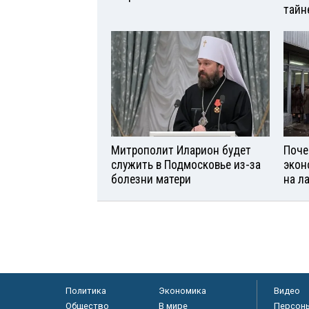
тайн
Митрополит Иларион будет
Поче
служить в Подмосковье из-за
экон
болезни матери
на л
Политика
Экономика
Видео
Общество
В мире
Персон