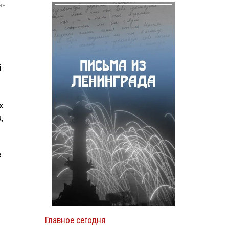
а»
й
х
,
е
Главное сегодня