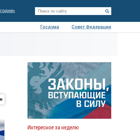
егодня»
Госдума
Совет Федерации
я
Авто
Недвижимость
Технологии
иза
Интересное за неделю