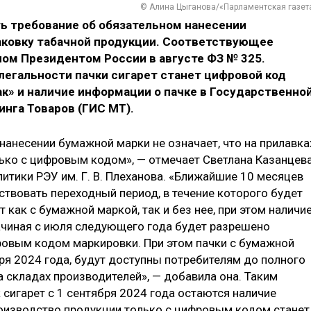
© Алина Цыганова/«Парламентская газет
ть требование об обязательном нанесении
аковку табачной продукции. Соответствующее
ом Президентом России в августе ФЗ № 325.
егальности пачки сигарет станет цифровой код
к» и наличие информации о пачке в Государственно
нга Товаров (ГИС МТ).
нанесении бумажной марки не означает, что на прилавка
лько с цифровым кодом», — отмечает Светлана Казанцева
итики РЭУ им. Г. В. Плеханова. «Ближайшие 10 месяцев
ствовать переходный период, в течение которого будет
 как с бумажной маркой, так и без нее, при этом наличи
ачиная с июля следующего года будет разрешено
ровым кодом маркировки. При этом пачки с бумажной
ря 2024 года, будут доступны потребителям до полного
 складах производителей», — добавила она. Таким
 сигарет с 1 сентября 2024 года остаются наличие
оизводство продукции только с цифровым кодом станет