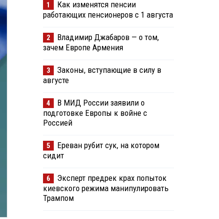
Как изменятся пенсии
1
работающих пенсионеров с 1 августа
Владимир Джабаров — о том,
2
зачем Европе Армения
Законы, вступающие в силу в
3
августе
В МИД России заявили о
4
подготовке Европы к войне с
Россией
Ереван рубит сук, на котором
5
сидит
Эксперт предрек крах попыток
6
киевского режима манипулировать
Трампом