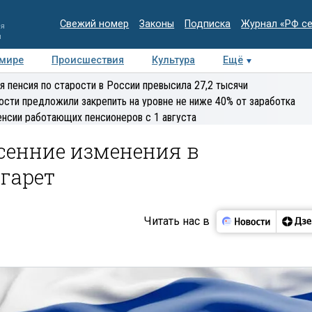
Свежий номер
Законы
Подписка
Журнал «РФ с
ия
и
 мире
Происшествия
Культура
Ещё
Медиацентр
Интервью
Колумнисты
Делова
я пенсия по старости в России превысила 27,2 тысячи
эксперт
ости предложили закрепить на уровне не ниже 40% от заработка
енсии работающих пенсионеров с 1 августа
осенние изменения в
гарет
Читать нас в