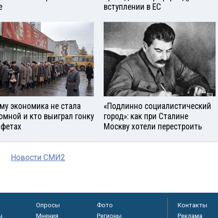
е
вступлении в ЕС
му экономика не стала
«Подлинно социалистический
омной и кто выиграл гонку
город»: как при Сталине
афетах
Москву хотели перестроить
Новости СМИ2
Опросы
Фото
Контакты
ы
Мнения
Регионы
Реклама