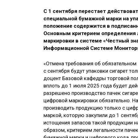
С 1 сентября перестает действова
специальной бумажной марки на уп
положение содержится в подписанн
Основным критерием определения л
маркировки в системе «Честный зна
Информационной Системе Монитори
«Отмена требования об обязательном 
с сентября будут упаковки сигарет то
доцент Базовой кафедры торговой пол
вплоть до 1 июля 2025 года будет дей
разрешено производство пачек сигарет
цифровой маркировки обязательно. Н
производить продукцию только с циф
маркой, которую закупили до 1 сентяб
истощения запасов такой продукции на
образом, критерием легальности пачек
бумажной марки и цифрового кода, пр