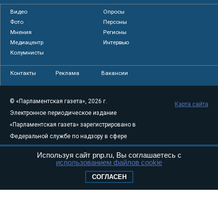
Видео
Опросы
Фото
Персоны
Мнения
Регионы
Медиацентр
Интервью
Колумнисты
Контакты
Реклама
Вакансии
© «Парламентская газета», 2026 г.
Карта сайта
Электронное периодическое издание
«Парламентская газета» зарегистрировано в
Федеральной службе по надзору в сфере
связи, информационных технологий и
Используя сайт pnp.ru, Вы соглашаетесь с
массовых коммуникаций (Роскомнадзор) 05
использованием файлов cookie
августа 2011 года. 18+
СОГЛАСЕН
Свидетельство о регистрации Эл № ФС77-
46097
Учредитель — АНО «Парламентская газета»
Исполняющий обязанности главного