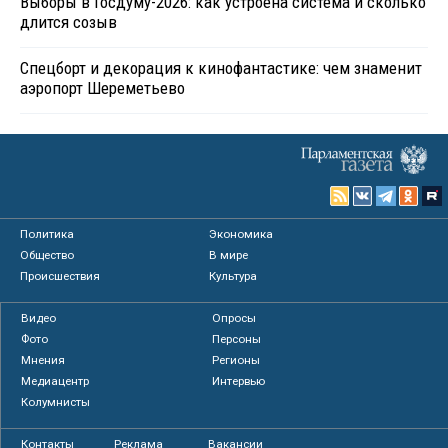
Выборы в Госдуму-2026: как устроена система и сколько
длится созыв
Спецборт и декорация к кинофантастике: чем знаменит
аэропорт Шереметьево
Политика
Экономика
Общество
В мире
Происшествия
Культура
Видео
Опросы
Фото
Персоны
Мнения
Регионы
Медиацентр
Интервью
Колумнисты
Контакты
Реклама
Вакансии