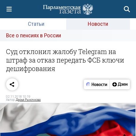
Статьи
Новости
Все о пенсиях в России
Суд отклонил жалобу Telegram на
штраф за отказ передать ФСБ ключи
дешифрования
02.11.2018 10:19
Автор:
Дарья Рыночнова