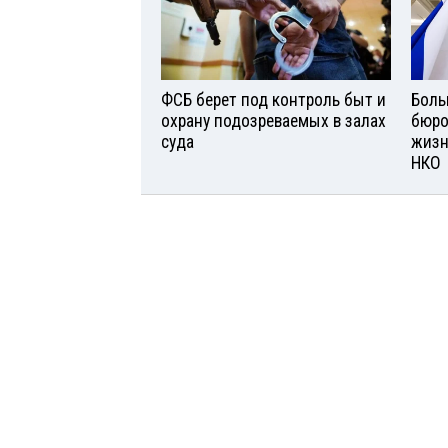
ФСБ берет под контроль быт и
Боль
охрану подозреваемых в залах
бюро
суда
жизн
НКО