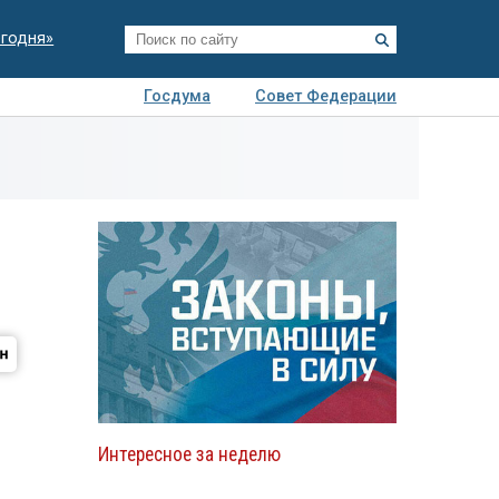
егодня»
Госдума
Совет Федерации
я
Авто
Недвижимость
Технологии
иза
Интересное за неделю