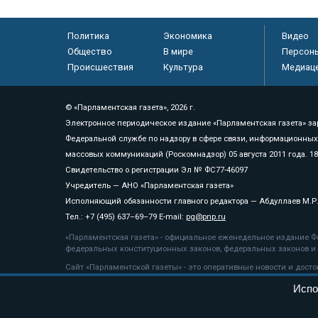
Политика
Экономика
Видео
Общество
В мире
Персон
Происшествия
Культура
Медиац
© «Парламентская газета», 2026 г.
Электронное периодическое издание «Парламентская газета» за
Федеральной службе по надзору в сфере связи, информационных
массовых коммуникаций (Роскомнадзор) 05 августа 2011 года. 1
Свидетельство о регистрации Эл № ФС77-46097
Учредитель — АНО «Парламентская газета»
Исполняющий обязанности главного редактора — Абдуллаев М.Р
Тел.: +7 (495) 637–69–79 E-mail:
pg@pnp.ru
«Парламентская газета» - официальное еженедельное издание Фе
федеральных конституционных законов, федеральных законов и а
Сайт «Парламентской газеты» - это оперативные новости и дост
«Парламентской газеты» активная ссылка на pnp.ru обязательна.
Испо
На информационном ресурсе применяются
рекомендательные т
Положение о защите персональных данных