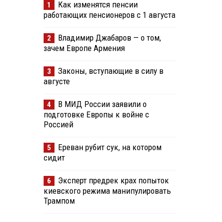
Как изменятся пенсии
1
работающих пенсионеров с 1 августа
Владимир Джабаров — о том,
2
зачем Европе Армения
Законы, вступающие в силу в
3
августе
В МИД России заявили о
4
подготовке Европы к войне с
Россией
Ереван рубит сук, на котором
5
сидит
Эксперт предрек крах попыток
6
киевского режима манипулировать
Трампом