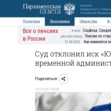
Издание
Федерального Собран
Российской Федераци
Политика
Экономика
Общество
В
Все о пенсиях
Фото
Авторы
Персоны
Мнения
Регионы
Соцфонд: Средня
вчера
Пенсию по стар
два дня назад
в России
Как изменятся п
01.08.2026
Суд отклонил иск «Ю
временной админис
Поделиться
10.10.2017 18:50