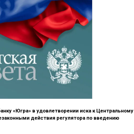
анку «Югра» в удовлетворении иска к Центральному
незаконными действия регулятора по введению