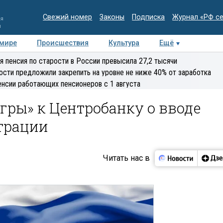
Свежий номер
Законы
Подписка
Журнал «РФ с
ия
и
 мире
Происшествия
Культура
Ещё
Медиацентр
Интервью
Колумнисты
Делова
я пенсия по старости в России превысила 27,2 тысячи
эксперт
ости предложили закрепить на уровне не ниже 40% от заработка
енсии работающих пенсионеров с 1 августа
гры» к Центробанку о вводе
трации
Читать нас в