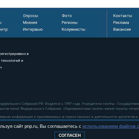
Опросы
Фото
Контакты
ы
Мнения
Регионы
Реклама
ентр
Интервью
Колумнисты
Вакансии
регистрировано в
 технологий и
8+
.
дерального Собрания РФ. Издается с 1997 года. Учредители газеты - Государств
ктов палат Федерального Собрания. «Парламентская газета» имеет пункты печати
оверная информация о принимаемых в стране законах и деятельности депутатов и
льзуя сайт pnp.ru, Вы соглашаетесь с
использованием файлов c
ехнологии
СОГЛАСЕН