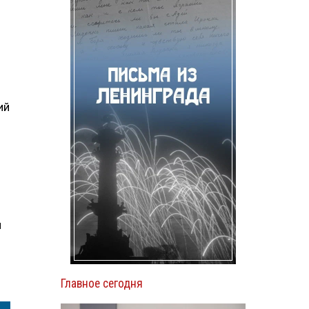
ий
й
Главное сегодня