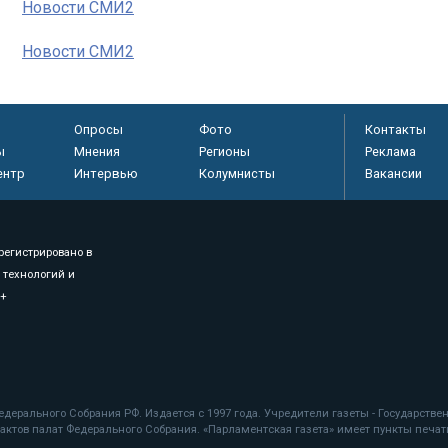
Новости СМИ2
Новости СМИ2
Опросы
Фото
Контакты
ы
Мнения
Регионы
Реклама
ентр
Интервью
Колумнисты
Вакансии
регистрировано в
 технологий и
8+
.
дерального Собрания РФ. Издается с 1997 года. Учредители газеты - Государств
ктов палат Федерального Собрания. «Парламентская газета» имеет пункты печати