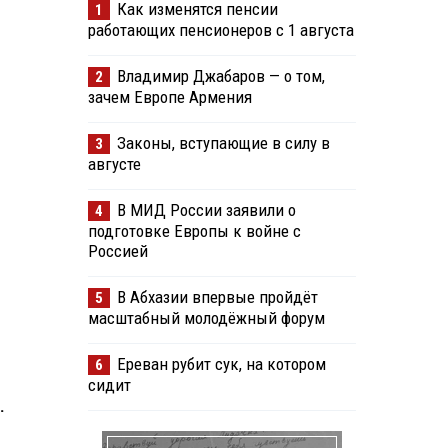
Как изменятся пенсии
1
работающих пенсионеров с 1 августа
Владимир Джабаров — о том,
2
зачем Европе Армения
Законы, вступающие в силу в
3
августе
В МИД России заявили о
4
подготовке Европы к войне с
Россией
В Абхазии впервые пройдёт
5
масштабный молодёжный форум
Ереван рубит сук, на котором
6
сидит
.