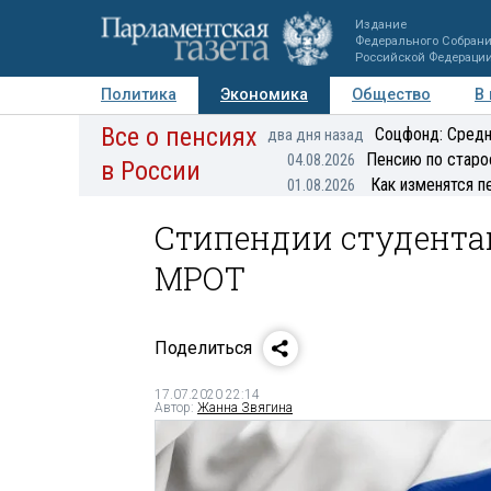
Издание
Федерального Собран
Российской Федераци
Политика
Экономика
Общество
В
Все о пенсиях
Фото
Авторы
Персоны
Мнения
Регионы
Соцфонд: Средн
два дня назад
Пенсию по старо
04.08.2026
в России
Как изменятся п
01.08.2026
Стипендии студента
МРОТ
Поделиться
17.07.2020 22:14
Автор:
Жанна Звягина