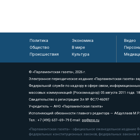
Политика
Экономика
Видео
Общество
В мире
Персон
Происшествия
Культура
Медиац
© «Парламентская газета», 2026 г.
Электронное периодическое издание «Парламентская газета» за
Федеральной службе по надзору в сфере связи, информационных
массовых коммуникаций (Роскомнадзор) 05 августа 2011 года. 1
Свидетельство о регистрации Эл № ФС77-46097
Учредитель — АНО «Парламентская газета»
Исполняющий обязанности главного редактора — Абдуллаев М.Р
Тел.: +7 (495) 637–69–79 E-mail:
pg@pnp.ru
«Парламентская газета» - официальное еженедельное издание Фе
федеральных конституционных законов, федеральных законов и а