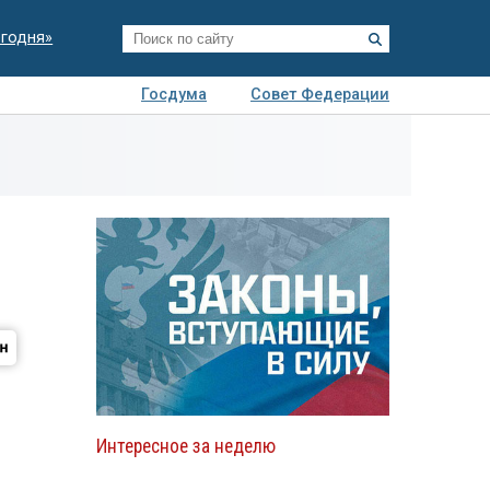
егодня»
Госдума
Совет Федерации
я
Авто
Недвижимость
Технологии
иза
Интересное за неделю