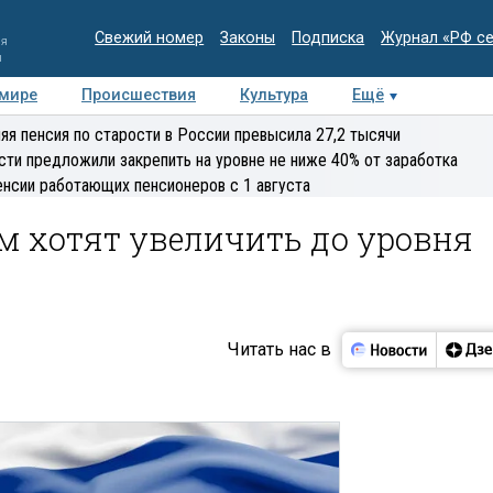
Свежий номер
Законы
Подписка
Журнал «РФ с
ия
и
 мире
Происшествия
Культура
Ещё
Медиацентр
Интервью
Колумнисты
Делова
яя пенсия по старости в России превысила 27,2 тысячи
эксперт
сти предложили закрепить на уровне не ниже 40% от заработка
енсии работающих пенсионеров с 1 августа
м хотят увеличить до уровня
Читать нас в