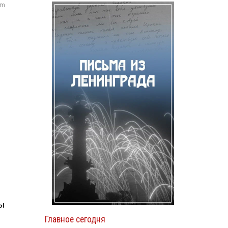
om
ны
Главное сегодня