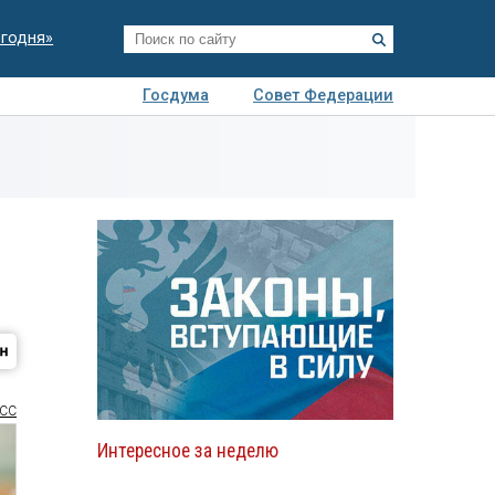
егодня»
Госдума
Совет Федерации
я
Авто
Недвижимость
Технологии
иза
СС
Интересное за неделю