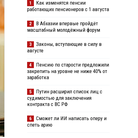
Как изменятся пенсии
1
работающих пенсионеров с 1 августа
В Абхазии впервые пройдёт
2
масштабный молодёжный форум
Законы, вступающие в силу в
3
августе
Пенсию по старости предложили
4
закрепить на уровне не ниже 40% от
заработка
Путин расширил список лиц с
5
судимостью для заключения
контракта с ВС РФ
Сможет ли ИИ написать оперу и
6
спеть арию