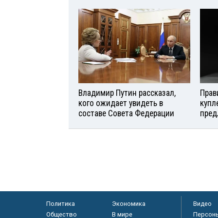
Владимир Путин рассказал,
Прав
кого ожидает увидеть в
купл
составе Совета Федерации
пред
Политика
Экономика
Видео
Общество
В мире
Персон