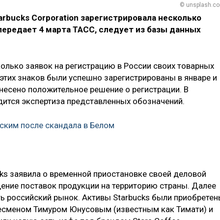
© unsplash.c
arbucks Corporation зарегистрировала несколько
 передает 4 марта ТАСС, следует из базы данных
колько заявок на регистрацию в России своих товарных
 этих знаков были успешно зарегистрированы в январе и
ынесено положительное решение о регистрации. В
ится экспертиза представленных обозначений.
нским после скандала в Белом
cks заявила о временной приостановке своей деловой
щение поставок продукции на территорию страны. Далее
ь российский рынок. Активы Starbucks были приобрете
есменом Тимуром Юнусовым (известным как Тимати) и