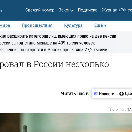
Свежий номер
Законы
Подписка
Журнал «РФ с
ия
и
 мире
Происшествия
Культура
Ещё
Медиацентр
Интервью
Колумнисты
Делова
ил расширить категории лиц, имеющих право на две пенсии
эксперт
оссии за год стало меньше на 409 тысяч человек
яя пенсия по старости в России превысила 27,2 тысячи
ировал в России несколько
Читать нас в
Источник:
ТА