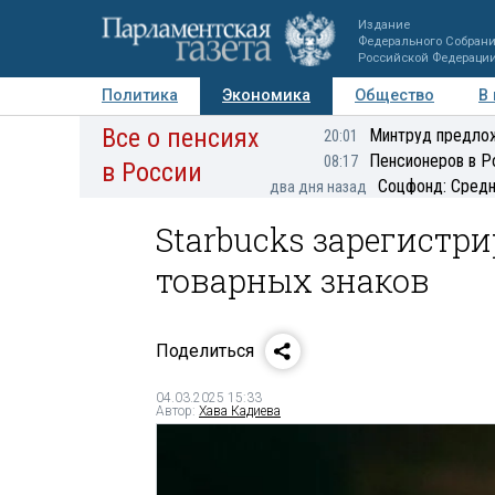
Издание
Федерального Собран
Российской Федераци
Политика
Экономика
Общество
В
Все о пенсиях
Фото
Авторы
Персоны
Мнения
Регионы
Минтруд предлож
20:01
Пенсионеров в Р
08:17
в России
Соцфонд: Средн
два дня назад
Starbucks зарегистр
товарных знаков
Поделиться
04.03.2025 15:33
Автор:
Хава Кадиева