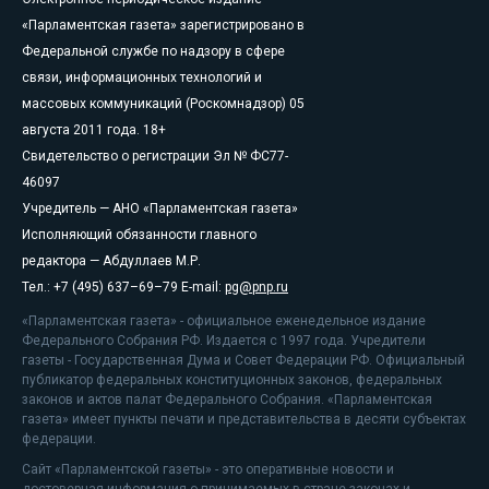
«Парламентская газета» зарегистрировано в
Федеральной службе по надзору в сфере
связи, информационных технологий и
массовых коммуникаций (Роскомнадзор) 05
августа 2011 года. 18+
Свидетельство о регистрации Эл № ФС77-
46097
Учредитель — АНО «Парламентская газета»
Исполняющий обязанности главного
редактора — Абдуллаев М.Р.
Тел.: +7 (495) 637–69–79 E-mail:
pg@pnp.ru
«Парламентская газета» - официальное еженедельное издание
Федерального Собрания РФ. Издается с 1997 года. Учредители
газеты - Государственная Дума и Совет Федерации РФ. Официальный
публикатор федеральных конституционных законов, федеральных
законов и актов палат Федерального Собрания. «Парламентская
газета» имеет пункты печати и представительства в десяти субъектах
федерации.
Сайт «Парламентской газеты» - это оперативные новости и
достоверная информация о принимаемых в стране законах и