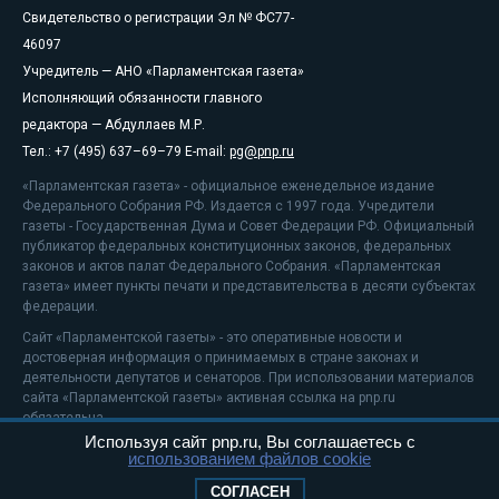
Свидетельство о регистрации Эл № ФС77-
46097
Учредитель — АНО «Парламентская газета»
Исполняющий обязанности главного
редактора — Абдуллаев М.Р.
Тел.: +7 (495) 637–69–79 E-mail:
pg@pnp.ru
«Парламентская газета» - официальное еженедельное издание
Федерального Собрания РФ. Издается с 1997 года. Учредители
газеты - Государственная Дума и Совет Федерации РФ. Официальный
публикатор федеральных конституционных законов, федеральных
законов и актов палат Федерального Собрания. «Парламентская
газета» имеет пункты печати и представительства в десяти субъектах
федерации.
Сайт «Парламентской газеты» - это оперативные новости и
достоверная информация о принимаемых в стране законах и
деятельности депутатов и сенаторов. При использовании материалов
сайта «Парламентской газеты» активная ссылка на pnp.ru
обязательна.
Используя сайт pnp.ru, Вы соглашаетесь с
На информационном ресурсе применяются
рекомендательные
использованием файлов cookie
технологии
Положение о защите персональных данных
СОГЛАСЕН