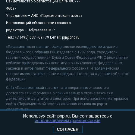
Свидетельство о регистрации Эл № ФС77-
46097
Учредитель — АНО «Парламентская газета»
Исполняющий обязанности главного
редактора — Абдуллаев М.Р.
Тел.: +7 (495) 637–69–79 E-mail:
pg@pnp.ru
«Парламентская газета» - официальное еженедельное издание
Федерального Собрания РФ. Издается с 1997 года. Учредители
газеты - Государственная Дума и Совет Федерации РФ. Официальный
публикатор федеральных конституционных законов, федеральных
законов и актов палат Федерального Собрания. «Парламентская
газета» имеет пункты печати и представительства в десяти субъектах
федерации.
Сайт «Парламентской газеты» - это оперативные новости и
достоверная информация о принимаемых в стране законах и
деятельности депутатов и сенаторов. При использовании материалов
сайта «Парламентской газеты» активная ссылка на pnp.ru
обязательна.
Используя сайт pnp.ru, Вы соглашаетесь с
На информационном ресурсе применяются
рекомендательные
использованием файлов cookie
технологии
Положение о защите персональных данных
СОГЛАСЕН