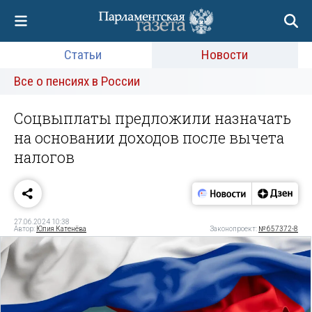
Статьи
Новости
Все о пенсиях в России
Соцвыплаты предложили назначать
на основании доходов после вычета
налогов
27.06.2024 10:38
Автор:
Юлия Катенёва
Законопроект:
№ 657372-8