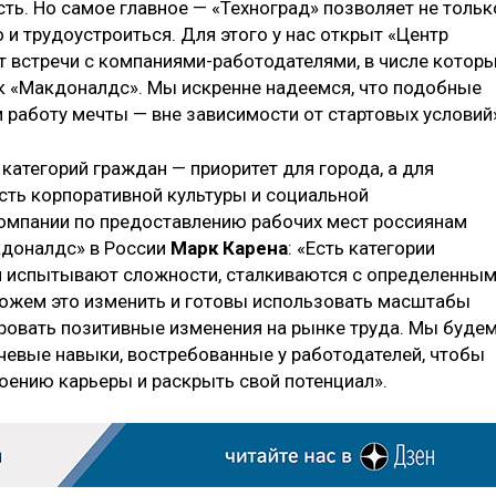
ть. Но самое главное — «Техноград» позволяет не тольк
 и трудоустроиться. Для этого у нас открыт «Центр
т встречи с компаниями-работодателями, в числе котор
ак «Макдоналдс». Мы искренне надеемся, что подобные
 работу мечты — вне зависимости от стартовых условий
атегорий граждан — приоритет для города, а для
ть корпоративной культуры и социальной
компании по предоставлению рабочих мест россиянам
кдоналдс» в России
Марк Карена
: «Есть категории
м испытывают сложности, сталкиваются с определенны
можем это изменить и готовы использовать масштабы
ровать позитивные изменения на рынке труда. Мы буде
евые навыки, востребованные у работодателей, чтобы
роению карьеры и раскрыть свой потенциал».