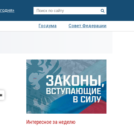
егодня»
Госдума
Совет Федерации
я
Авто
Недвижимость
Технологии
иза
Интересное за неделю