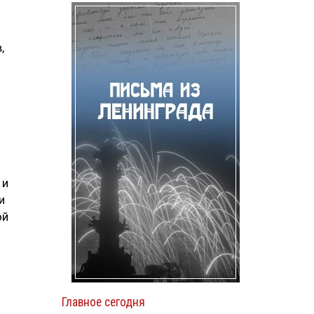
,
.
 и
и
ой
Главное сегодня