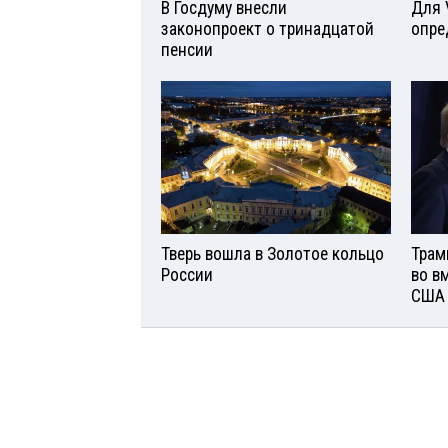
В Госдуму внесли
Для 
законопроект о тринадцатой
опре
пенсии
Тверь вошла в Золотое кольцо
Трам
России
во в
США