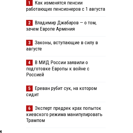
Как изменятся пенсии
1
работающих пенсионеров с 1 августа
Владимир Джабаров — о том,
2
зачем Европе Армения
Законы, вступающие в силу в
3
августе
В МИД России заявили о
4
подготовке Европы к войне с
Россией
Ереван рубит сук, на котором
5
сидит
Эксперт предрек крах попыток
6
киевского режима манипулировать
Трампом
и