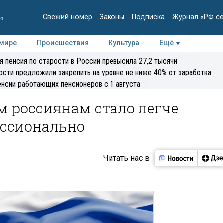
Свежий номер
Законы
Подписка
Журнал «РФ с
ия
и
 мире
Происшествия
Культура
Ещё
Медиацентр
Интервью
Колумнисты
Делова
я пенсия по старости в России превысила 27,2 тысячи
эксперт
ости предложили закрепить на уровне не ниже 40% от заработка
енсии работающих пенсионеров с 1 августа
 россиянам стало легче
ессионально
Читать нас в