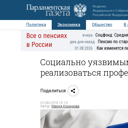
Издание
Федерального Собран
Российской Федераци
Политика
Экономика
Общество
В
Все о пенсиях
Фото
Авторы
Персоны
Мнения
Регионы
Соцфонд: Средня
вчера
Пенсию по стар
два дня назад
в России
Как изменятся п
01.08.2026
Социально уязвимым
реализоваться проф
Поделиться
20.06.2019 15:10
Автор:
Мария Косенкова