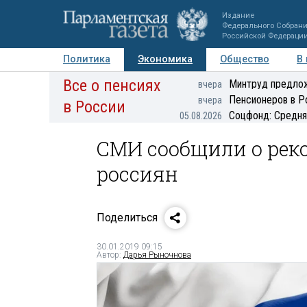
Издание
Федерального Собран
Российской Федераци
Политика
Экономика
Общество
В
Все о пенсиях
Фото
Авторы
Персоны
Мнения
Регионы
Минтруд предлож
вчера
Пенсионеров в Р
вчера
в России
Соцфонд: Средня
05.08.2026
СМИ сообщили о рек
россиян
Поделиться
30.01.2019 09:15
Автор:
Дарья Рыночнова