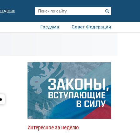
егодня»
Госдума
Совет Федерации
я
Авто
Недвижимость
Технологии
иза
Интересное за неделю