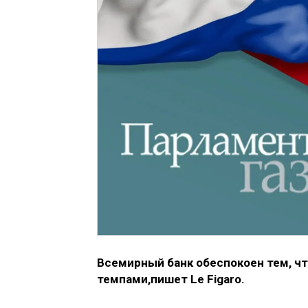
Всемирный банк обеспокоен тем, ч
темпами,пишет Le Figaro.