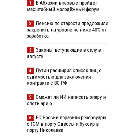
В Абхазии впервые пройдёт
1
масштабный молодёжный форум
Пенсию по старости предложили
2
закрепить на уровне не ниже 40% от
заработка
Законы, вступающие в силу в
3
августе
Путин расширил список лиц с
4
судимостью для заключения
контракта с ВС РФ
Сможет ли ИИ написать оперу и
5
спеть арию
ВС России поразили резервуары
6
с ГСМ в порту Одессы и буксир в
порту Николаева