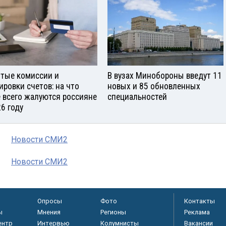
тые комиссии и
В вузах Минобороны введут 11
ировки счетов: на что
новых и 85 обновленных
 всего жалуются россияне
специальностей
26 году
Новости СМИ2
Новости СМИ2
Опросы
Фото
Контакты
ы
Мнения
Регионы
Реклама
ентр
Интервью
Колумнисты
Вакансии