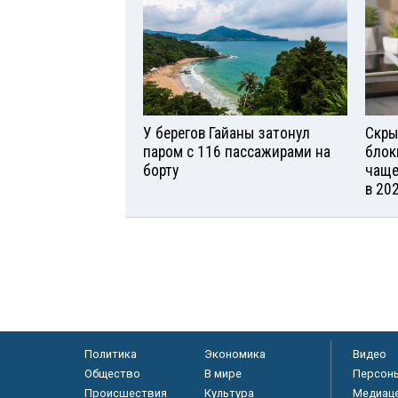
У берегов Гайаны затонул
Скры
паром с 116 пассажирами на
блок
борту
чаще
в 20
Политика
Экономика
Видео
Общество
В мире
Персон
Происшествия
Культура
Медиац