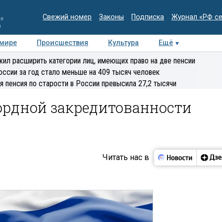
Свежий номер
Законы
Подписка
Журнал «РФ с
ия
и
 мире
Происшествия
Культура
Ещё
Медиацентр
Интервью
Колумнисты
Делова
ил расширить категории лиц, имеющих право на две пенсии
эксперт
оссии за год стало меньше на 409 тысяч человек
я пенсия по старости в России превысила 27,2 тысячи
ордной закредитованности
Читать нас в