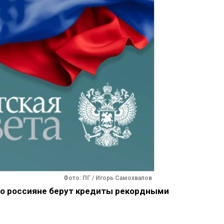
Фото: ПГ / Игорь Самохвалов
то россияне берут кредиты рекордными