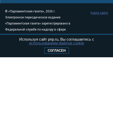
© «Парламентская газета», 2026 г.
Карта сайта
Электронное периодическое издание
«Парламентская газета» зарегистрировано в
Федеральной службе по надзору в сфере
связи, информационных технологий и
Используя сайт pnp.ru, Вы соглашаетесь с
массовых коммуникаций (Роскомнадзор) 05
использованием файлов cookie
августа 2011 года. 18+
СОГЛАСЕН
Свидетельство о регистрации Эл № ФС77-
46097
Учредитель — АНО «Парламентская газета»
Исполняющий обязанности главного
редактора — Абдуллаев М.Р.
Тел.: +7 (495) 637–69–79 E-mail:
pg@pnp.ru
«Парламентская газета» - официальное еженедельное издание
Федерального Собрания РФ. Издается с 1997 года. Учредители
газеты - Государственная Дума и Совет Федерации РФ. Официальный
публикатор федеральных конституционных законов, федеральных
законов и актов палат Федерального Собрания. «Парламентская