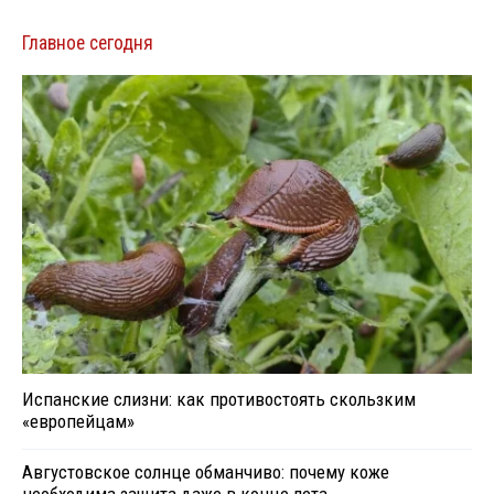
Главное сегодня
Испанские слизни: как противостоять скользким
«европейцам»
Августовское солнце обманчиво: почему коже
необходима защита даже в конце лета