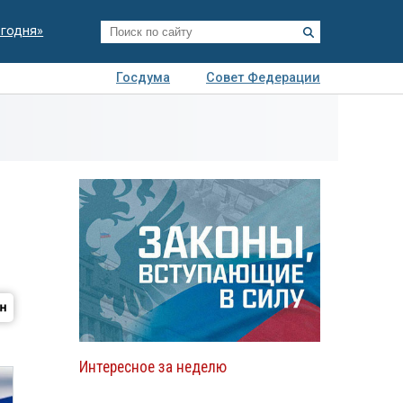
егодня»
Госдума
Совет Федерации
я
Авто
Недвижимость
Технологии
иза
Интересное за неделю