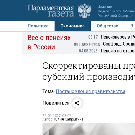
Издание
Федерального Собран
Российской Федераци
Политика
Экономика
Общество
В
Все о пенсиях
Фото
Авторы
Персоны
Мнения
Регионы
Пенсионеров в Р
08:17
Соцфонд: Средн
два дня назад
в России
Пенсию по старо
04.08.2026
Скорректированы пр
субсидий производи
Тема:
Постановления правительства
Поделиться
22.02.2022 03:07
Автор:
Юлия Сапрыгина