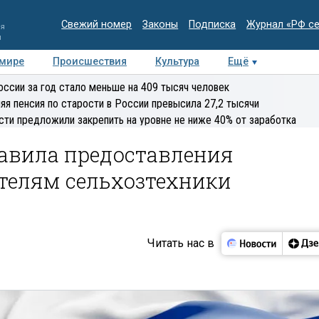
Свежий номер
Законы
Подписка
Журнал «РФ с
ия
и
 мире
Происшествия
Культура
Ещё
Медиацентр
Интервью
Колумнисты
Делова
оссии за год стало меньше на 409 тысяч человек
эксперт
яя пенсия по старости в России превысила 27,2 тысячи
сти предложили закрепить на уровне не ниже 40% от заработка
авила предоставления
телям сельхозтехники
Читать нас в