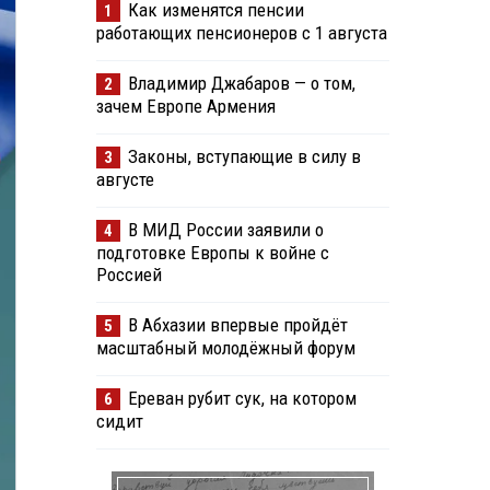
Как изменятся пенсии
1
работающих пенсионеров с 1 августа
Владимир Джабаров — о том,
2
зачем Европе Армения
Законы, вступающие в силу в
3
августе
В МИД России заявили о
4
подготовке Европы к войне с
Россией
В Абхазии впервые пройдёт
5
масштабный молодёжный форум
Ереван рубит сук, на котором
6
сидит