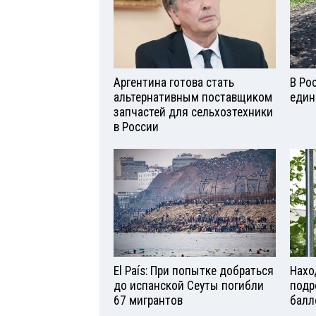
Аргентина готова стать
В Ро
альтернативным поставщиком
един
запчастей для сельхозтехники
в России
El País: При попытке добраться
Нахо
до испанской Сеуты погибли
подр
67 мигрантов
балл