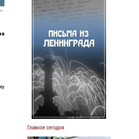
а»
ва
му
Главное сегодня