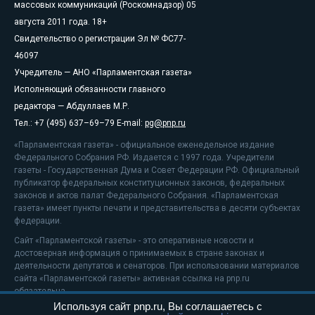
массовых коммуникаций (Роскомнадзор) 05
августа 2011 года. 18+
Свидетельство о регистрации Эл № ФС77-
46097
Учредитель — АНО «Парламентская газета»
Исполняющий обязанности главного
редактора — Абдуллаев М.Р.
Тел.: +7 (495) 637–69–79 E-mail:
pg@pnp.ru
«Парламентская газета» - официальное еженедельное издание
Федерального Собрания РФ. Издается с 1997 года. Учредители
газеты - Государственная Дума и Совет Федерации РФ. Официальный
публикатор федеральных конституционных законов, федеральных
законов и актов палат Федерального Собрания. «Парламентская
газета» имеет пункты печати и представительства в десяти субъектах
федерации.
Сайт «Парламентской газеты» - это оперативные новости и
достоверная информация о принимаемых в стране законах и
деятельности депутатов и сенаторов. При использовании материалов
сайта «Парламентской газеты» активная ссылка на pnp.ru
обязательна.
Используя сайт pnp.ru, Вы соглашаетесь с
На информационном ресурсе применяются
рекомендательные