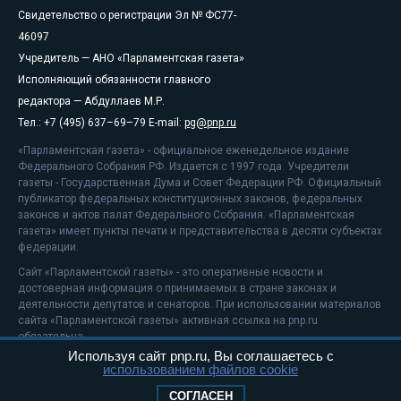
Свидетельство о регистрации Эл № ФС77-
46097
Учредитель — АНО «Парламентская газета»
Исполняющий обязанности главного
редактора — Абдуллаев М.Р.
Тел.: +7 (495) 637–69–79 E-mail:
pg@pnp.ru
«Парламентская газета» - официальное еженедельное издание
Федерального Собрания РФ. Издается с 1997 года. Учредители
газеты - Государственная Дума и Совет Федерации РФ. Официальный
публикатор федеральных конституционных законов, федеральных
законов и актов палат Федерального Собрания. «Парламентская
газета» имеет пункты печати и представительства в десяти субъектах
федерации.
Сайт «Парламентской газеты» - это оперативные новости и
достоверная информация о принимаемых в стране законах и
деятельности депутатов и сенаторов. При использовании материалов
сайта «Парламентской газеты» активная ссылка на pnp.ru
обязательна.
Используя сайт pnp.ru, Вы соглашаетесь с
На информационном ресурсе применяются
рекомендательные
использованием файлов cookie
технологии
Положение о защите персональных данных
СОГЛАСЕН