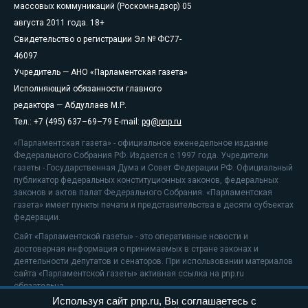
массовых коммуникаций (Роскомнадзор) 05
августа 2011 года. 18+
Свидетельство о регистрации Эл № ФС77-
46097
Учредитель — АНО «Парламентская газета»
Исполняющий обязанности главного
редактора — Абдуллаев М.Р.
Тел.: +7 (495) 637–69–79 E-mail:
pg@pnp.ru
«Парламентская газета» - официальное еженедельное издание
Федерального Собрания РФ. Издается с 1997 года. Учредители
газеты - Государственная Дума и Совет Федерации РФ. Официальный
публикатор федеральных конституционных законов, федеральных
законов и актов палат Федерального Собрания. «Парламентская
газета» имеет пункты печати и представительства в десяти субъектах
федерации.
Сайт «Парламентской газеты» - это оперативные новости и
достоверная информация о принимаемых в стране законах и
деятельности депутатов и сенаторов. При использовании материалов
сайта «Парламентской газеты» активная ссылка на pnp.ru
обязательна.
Используя сайт pnp.ru, Вы соглашаетесь с
На информационном ресурсе применяются
рекомендательные