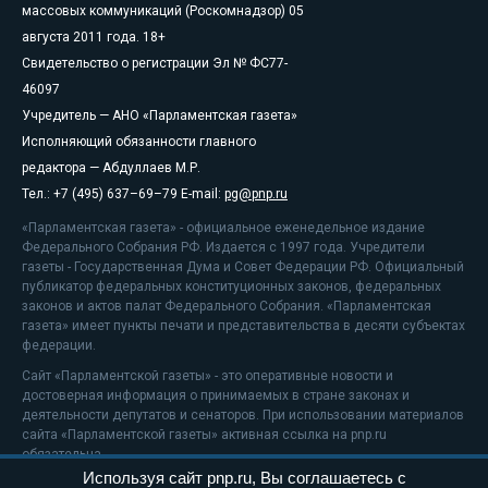
массовых коммуникаций (Роскомнадзор) 05
августа 2011 года. 18+
Свидетельство о регистрации Эл № ФС77-
46097
Учредитель — АНО «Парламентская газета»
Исполняющий обязанности главного
редактора — Абдуллаев М.Р.
Тел.: +7 (495) 637–69–79 E-mail:
pg@pnp.ru
«Парламентская газета» - официальное еженедельное издание
Федерального Собрания РФ. Издается с 1997 года. Учредители
газеты - Государственная Дума и Совет Федерации РФ. Официальный
публикатор федеральных конституционных законов, федеральных
законов и актов палат Федерального Собрания. «Парламентская
газета» имеет пункты печати и представительства в десяти субъектах
федерации.
Сайт «Парламентской газеты» - это оперативные новости и
достоверная информация о принимаемых в стране законах и
деятельности депутатов и сенаторов. При использовании материалов
сайта «Парламентской газеты» активная ссылка на pnp.ru
обязательна.
Используя сайт pnp.ru, Вы соглашаетесь с
На информационном ресурсе применяются
рекомендательные