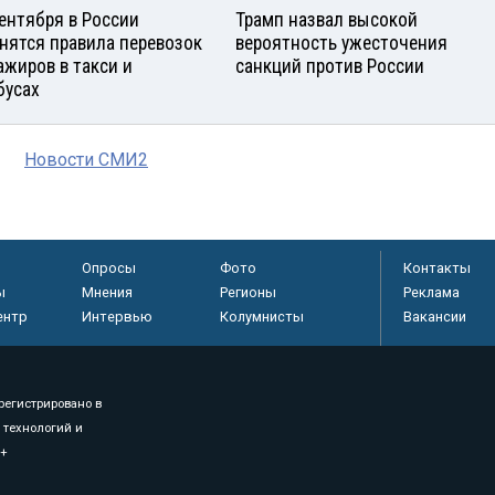
сентября в России
Трамп назвал высокой
нятся правила перевозок
вероятность ужесточения
ажиров в такси и
санкций против России
бусах
Новости СМИ2
Опросы
Фото
Контакты
ы
Мнения
Регионы
Реклама
ентр
Интервью
Колумнисты
Вакансии
регистрировано в
 технологий и
8+