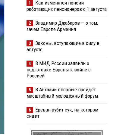
Как изменятся пенсии
1
работающих пенсионеров с 1 августа
Владимир Джабаров — о том,
2
зачем Европе Армения
Законы, вступающие в силу в
3
августе
В МИД России заявили о
4
подготовке Европы к войне с
Россией
В Абхазии впервые пройдёт
5
масштабный молодёжный форум
Ереван рубит сук, на котором
6
сидит