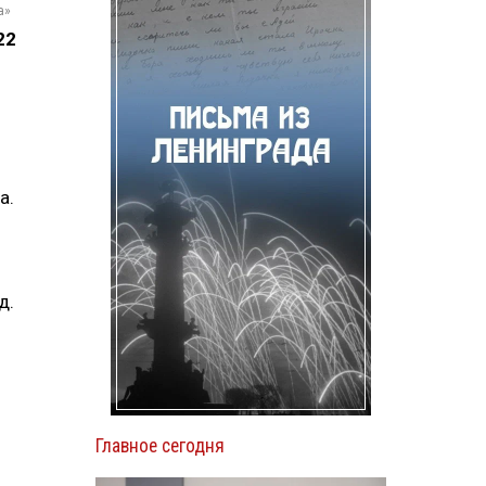
а»
22
а.
д.
Главное сегодня