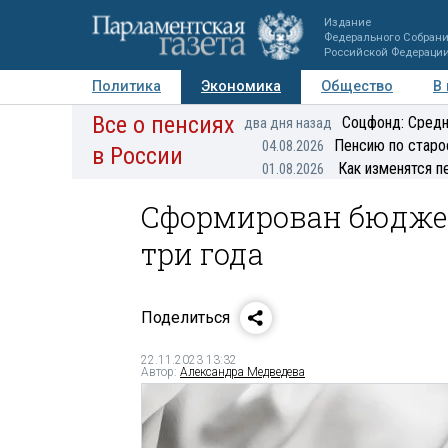
Издание
Федерального Собран
Российской Федераци
Политика
Экономика
Общество
В
Все о пенсиях
Фото
Авторы
Персоны
Мнения
Регионы
Соцфонд: Средн
два дня назад
Пенсию по старо
04.08.2026
в России
Как изменятся п
01.08.2026
Сформирован бюджет
три года
Поделиться
22.11.2023 13:32
Автор:
Александра Медведева