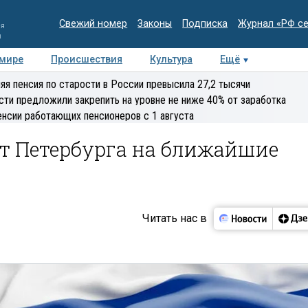
Свежий номер
Законы
Подписка
Журнал «РФ с
ия
и
 мире
Происшествия
Культура
Ещё
Медиацентр
Интервью
Колумнисты
Делова
яя пенсия по старости в России превысила 27,2 тысячи
эксперт
сти предложили закрепить на уровне не ниже 40% от заработка
енсии работающих пенсионеров с 1 августа
 Петербурга на ближайшие
Читать нас в