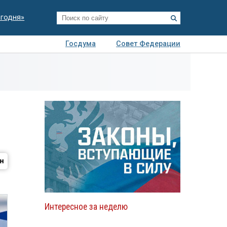
егодня»
Госдума
Совет Федерации
я
Авто
Недвижимость
Технологии
иза
Интересное за неделю