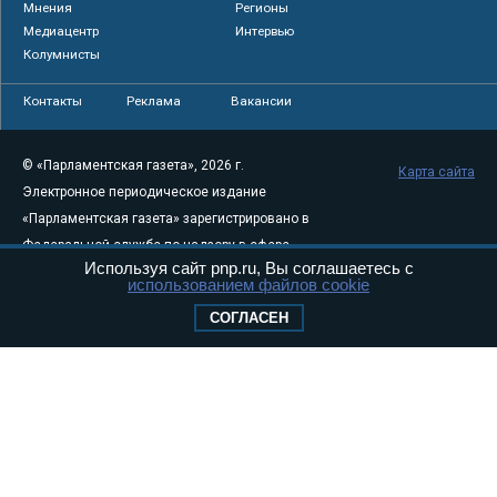
Мнения
Регионы
Медиацентр
Интервью
Колумнисты
Контакты
Реклама
Вакансии
© «Парламентская газета», 2026 г.
Карта сайта
Электронное периодическое издание
«Парламентская газета» зарегистрировано в
Федеральной службе по надзору в сфере
Используя сайт pnp.ru, Вы соглашаетесь с
связи, информационных технологий и
использованием файлов cookie
массовых коммуникаций (Роскомнадзор) 05
СОГЛАСЕН
августа 2011 года. 18+
Свидетельство о регистрации Эл № ФС77-
46097
Учредитель — АНО «Парламентская газета»
Исполняющий обязанности главного
редактора — Абдуллаев М.Р.
Тел.: +7 (495) 637–69–79 E-mail:
pg@pnp.ru