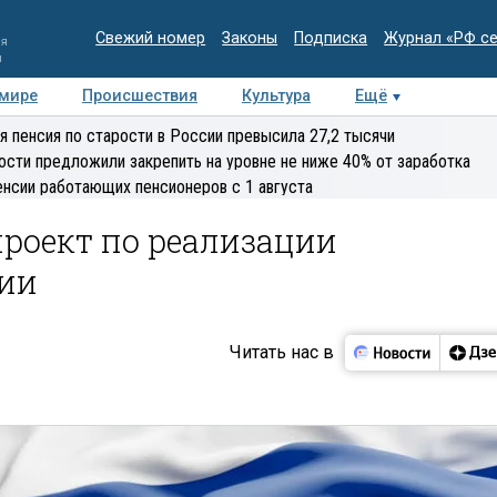
Свежий номер
Законы
Подписка
Журнал «РФ с
ия
и
 мире
Происшествия
Культура
Ещё
Медиацентр
Интервью
Колумнисты
Делова
я пенсия по старости в России превысила 27,2 тысячи
эксперт
ости предложили закрепить на уровне не ниже 40% от заработка
енсии работающих пенсионеров с 1 августа
роект по реализации
ии
Читать нас в