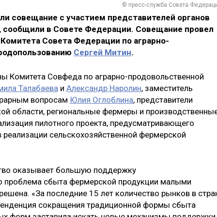
© пресс-служба Совета Федерац
ели совещание с участием представителей органов
в, сообщили в Совете Федерации. Совещание провел
Комитета Совета Федерации по аграрно-
иродопользованию
Сергей Митин
.
ны Комитета Совфеда по аграрно-продовольственной
ила Талабаева
и
Александр Наролин
, заместитель
грарным вопросам
Юлия Оглоблина
, представители
кой области, региональные фермеры и производственны
ализация пилотного проекта, предусматривающего
 реализации сельскохозяйственной фермерской
рство оказывает большую поддержку
ко проблема сбыта фермерской продукции малыми
решена. «За последние 15 лет количество рынков в стра
я тенденция сокращения традиционной формы сбыта
ых форм заставила искать новые механизмы поддержки