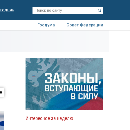
егодня»
Госдума
Совет Федерации
я
Авто
Недвижимость
Технологии
иза
Интересное за неделю