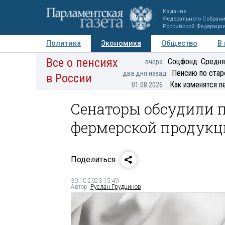
Издание
Федерального Собран
Российской Федераци
Политика
Экономика
Общество
В
Все о пенсиях
Фото
Авторы
Персоны
Мнения
Регионы
Соцфонд: Средня
вчера
Пенсию по стар
два дня назад
в России
Как изменятся п
01.08.2026
Сенаторы обсудили п
фермерской продукц
Поделиться
30.10.2023 15:49
Автор:
Руслан Грудцинов