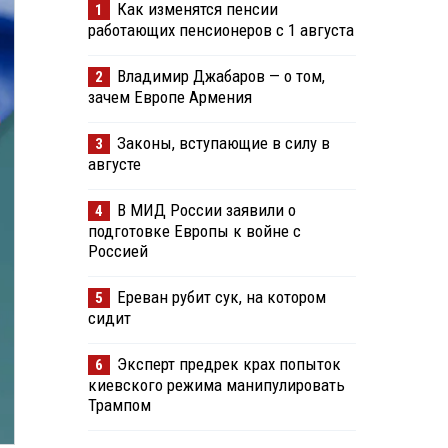
Как изменятся пенсии
1
работающих пенсионеров с 1 августа
Владимир Джабаров — о том,
2
зачем Европе Армения
Законы, вступающие в силу в
3
августе
В МИД России заявили о
4
подготовке Европы к войне с
Россией
Ереван рубит сук, на котором
5
сидит
Эксперт предрек крах попыток
6
киевского режима манипулировать
Трампом