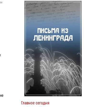
ии
е
не
Главное сегодня