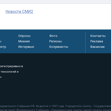
Новости СМИ2
Опросы
Фото
Контакты
ы
Мнения
Регионы
Реклама
ентр
Интервью
Колумнисты
Вакансии
регистрировано в
 технологий и
8+
.
дерального Собрания РФ. Издается с 1997 года. Учредители газеты - Государств
ктов палат Федерального Собрания. «Парламентская газета» имеет пункты печати