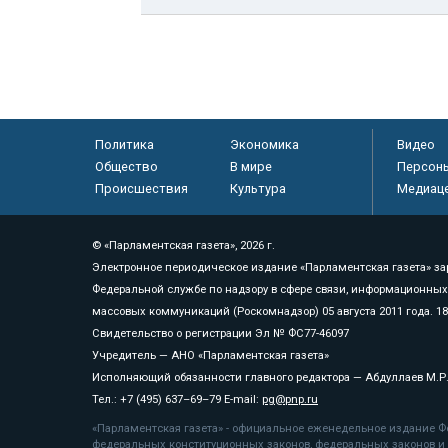
Политика
Экономика
Видео
Общество
В мире
Персон
Происшествия
Культура
Медиац
© «Парламентская газета», 2026 г.
Электронное периодическое издание «Парламентская газета» за
Федеральной службе по надзору в сфере связи, информационных
массовых коммуникаций (Роскомнадзор) 05 августа 2011 года. 1
Свидетельство о регистрации Эл № ФС77-46097
Учредитель — АНО «Парламентская газета»
Исполняющий обязанности главного редактора — Абдуллаев М.Р
Тел.: +7 (495) 637–69–79 E-mail:
pg@pnp.ru
«Парламентская газета» - официальное еженедельное издание Фе
федеральных конституционных законов, федеральных законов и а