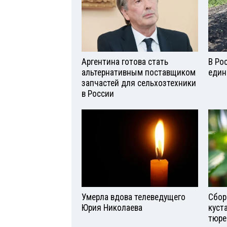
Аргентина готова стать
В Ро
альтернативным поставщиком
един
запчастей для сельхозтехники
в России
Умерла вдова телеведущего
Сбор
Юрия Николаева
куст
тюре