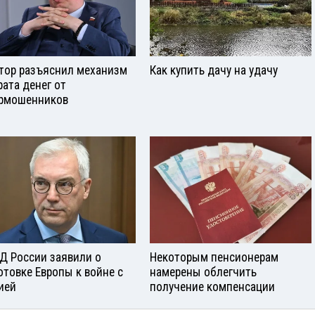
тор разъяснил механизм
Как купить дачу на удачу
рата денег от
рмошенников
Д России заявили о
Некоторым пенсионерам
отовке Европы к войне с
намерены облегчить
ией
получение компенсации