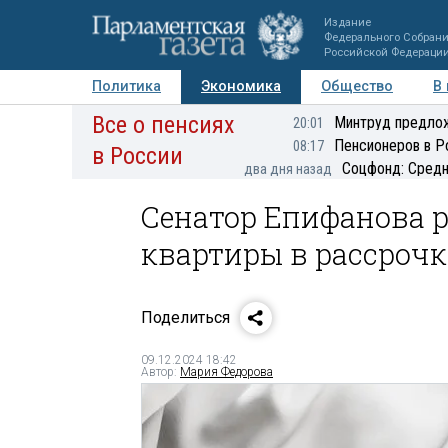
Издание
Федерального Собран
Российской Федераци
Политика
Экономика
Общество
В
Все о пенсиях
Фото
Авторы
Персоны
Мнения
Регионы
Минтруд предлож
20:01
Пенсионеров в Р
08:17
в России
Соцфонд: Средн
два дня назад
Сенатор Епифанова р
квартиры в рассроч
Поделиться
09.12.2024 18:42
Автор:
Мария Федорова