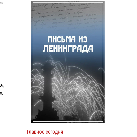
а»
а,
х,
Главное сегодня