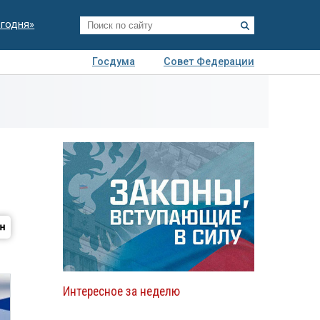
егодня»
Госдума
Совет Федерации
я
Авто
Недвижимость
Технологии
иза
Интересное за неделю