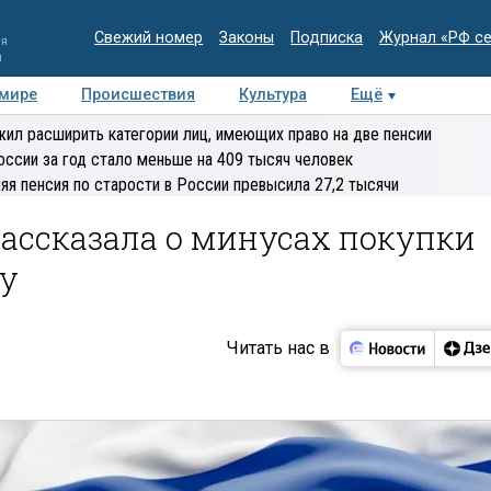
Свежий номер
Законы
Подписка
Журнал «РФ с
ия
и
 мире
Происшествия
Культура
Ещё
Медиацентр
Интервью
Колумнисты
Делова
ил расширить категории лиц, имеющих право на две пенсии
эксперт
оссии за год стало меньше на 409 тысяч человек
яя пенсия по старости в России превысила 27,2 тысячи
ассказала о минусах покупки
ку
Читать нас в