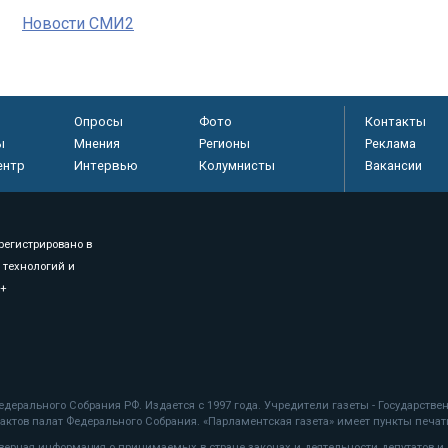
Новости СМИ2
Опросы
Фото
Контакты
ы
Мнения
Регионы
Реклама
ентр
Интервью
Колумнисты
Вакансии
регистрировано в
 технологий и
8+
.
дерального Собрания РФ. Издается с 1997 года. Учредители газеты - Государств
ктов палат Федерального Собрания. «Парламентская газета» имеет пункты печати
оверная информация о принимаемых в стране законах и деятельности депутатов и