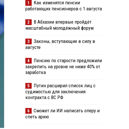
Как изменятся пенсии
1
работающих пенсионеров с 1 августа
В Абхазии впервые пройдёт
2
масштабный молодёжный форум
Законы, вступающие в силу в
3
августе
Пенсию по старости предложили
4
закрепить на уровне не ниже 40% от
заработка
Путин расширил список лиц с
5
судимостью для заключения
контракта с ВС РФ
Сможет ли ИИ написать оперу и
6
спеть арию