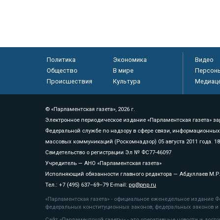
Политика
Экономика
Видео
Общество
В мире
Персон
Происшествия
Культура
Медиац
© «Парламентская газета», 2026 г.
Электронное периодическое издание «Парламентская газета» за
Федеральной службе по надзору в сфере связи, информационных
массовых коммуникаций (Роскомнадзор) 05 августа 2011 года. 1
Свидетельство о регистрации Эл № ФС77-46097
Учредитель — АНО «Парламентская газета»
Исполняющий обязанности главного редактора — Абдуллаев М.Р
Тел.: +7 (495) 637–69–79 E-mail:
pg@pnp.ru
«Парламентская газета» - официальное еженедельное издание Фе
федеральных конституционных законов, федеральных законов и а
Сайт «Парламентской газеты» - это оперативные новости и дост