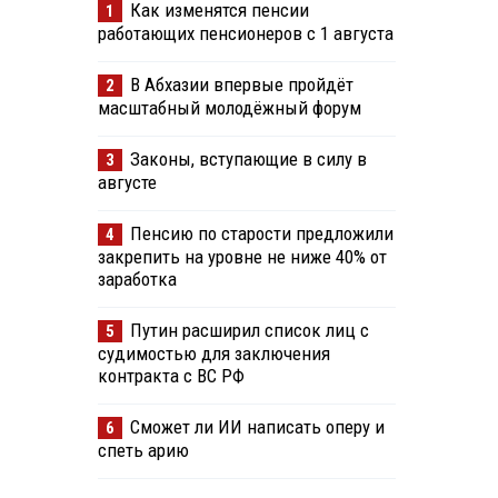
Как изменятся пенсии
1
работающих пенсионеров с 1 августа
В Абхазии впервые пройдёт
2
масштабный молодёжный форум
Законы, вступающие в силу в
3
августе
Пенсию по старости предложили
4
закрепить на уровне не ниже 40% от
заработка
Путин расширил список лиц с
5
судимостью для заключения
контракта с ВС РФ
Сможет ли ИИ написать оперу и
6
спеть арию