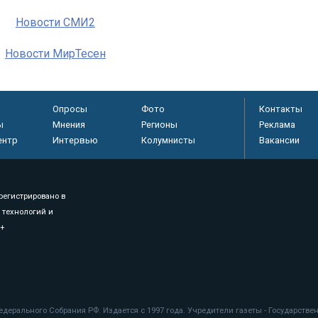
Новости СМИ2
Новости МирТесен
Опросы
Фото
Контакты
ы
Мнения
Регионы
Реклама
ентр
Интервью
Колумнисты
Вакансии
регистрировано в
 технологий и
8+
.
дерального Собрания РФ. Издается с 1997 года. Учредители газеты - Государств