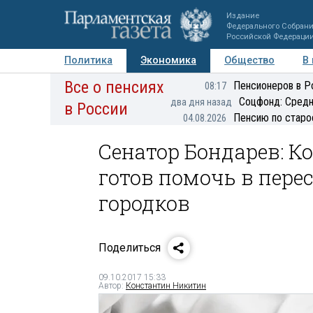
Издание
Федерального Собран
Российской Федераци
Политика
Экономика
Общество
В
Все о пенсиях
Фото
Авторы
Персоны
Мнения
Регионы
Пенсионеров в Р
08:17
Соцфонд: Средн
два дня назад
в России
Пенсию по старо
04.08.2026
Сенатор Бондарев: К
готов помочь в пере
городков
Поделиться
09.10.2017 15:33
Автор:
Константин Никитин