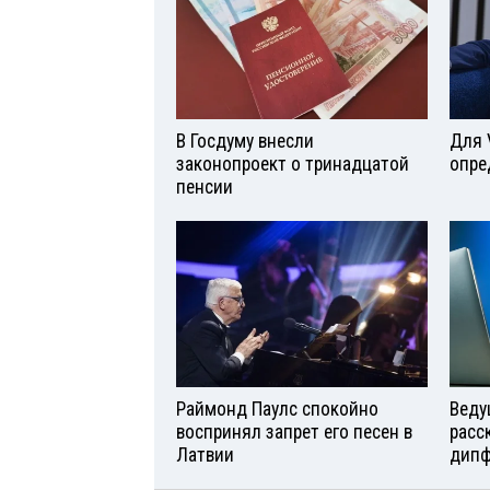
В Госдуму внесли
Для 
законопроект о тринадцатой
опре
пенсии
Раймонд Паулс спокойно
Веду
воспринял запрет его песен в
расс
Латвии
дипф