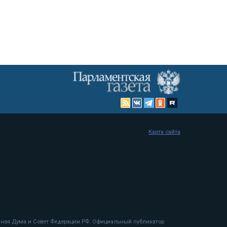
Карта сайта
енная Дума и Совет Федерации РФ. Официальный публикатор