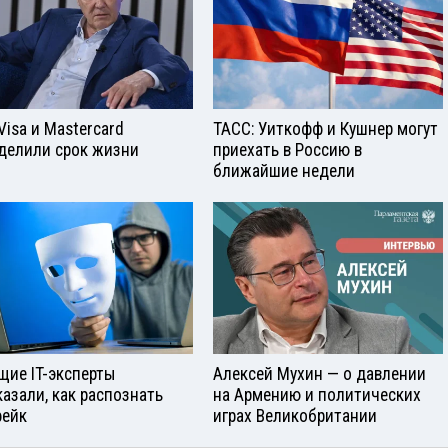
Visа и Mastercard
ТАСС: Уиткофф и Кушнер могут
делили срок жизни
приехать в Россию в
ближайшие недели
щие IT-эксперты
Алексей Мухин — о давлении
казали, как распознать
на Армению и политических
ейк
играх Великобритании