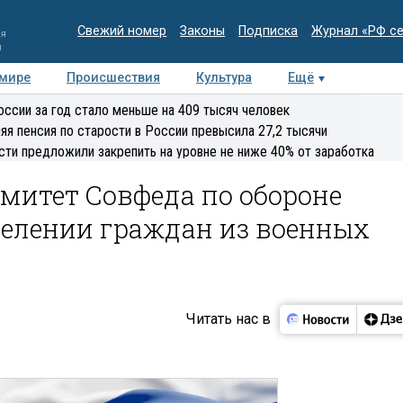
Свежий номер
Законы
Подписка
Журнал «РФ с
ия
и
 мире
Происшествия
Культура
Ещё
Медиацентр
Интервью
Колумнисты
Делова
оссии за год стало меньше на 409 тысяч человек
эксперт
яя пенсия по старости в России превысила 27,2 тысячи
сти предложили закрепить на уровне не ниже 40% от заработка
омитет Совфеда по обороне
селении граждан из военных
Читать нас в