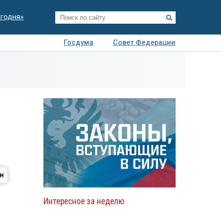
егодня»
Госдума
Совет Федерации
я
Авто
Недвижимость
Технологии
иза
Интересное за неделю