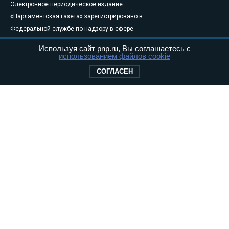
Электронное периодическое издание
«Парламентская газета» зарегистрировано в
Федеральной службе по надзору в сфере
связи, информационных технологий и
Используя сайт pnp.ru, Вы соглашаетесь с
массовых коммуникаций (Роскомнадзор) 05
использованием файлов cookie
августа 2011 года. 18+
СОГЛАСЕН
Свидетельство о регистрации Эл № ФС77-
46097
Учредитель — АНО «Парламентская газета»
Исполняющий обязанности главного
редактора — Абдуллаев М.Р.
Тел.: +7 (495) 637–69–79 E-mail:
pg@pnp.ru
«Парламентская газета» - официальное еженедельное издание
Федерального Собрания РФ. Издается с 1997 года. Учредители
газеты - Государственная Дума и Совет Федерации РФ. Официальный
публикатор федеральных конституционных законов, федеральных
законов и актов палат Федерального Собрания. «Парламентская
газета» имеет пункты печати и представительства в десяти субъектах
федерации.
Сайт «Парламентской газеты» - это оперативные новости и