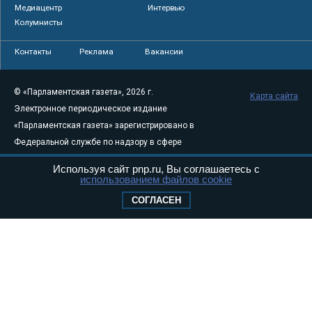
Медиацентр
Интервью
Колумнисты
Контакты
Реклама
Вакансии
© «Парламентская газета», 2026 г.
Карта сайта
Электронное периодическое издание
«Парламентская газета» зарегистрировано в
Федеральной службе по надзору в сфере
связи, информационных технологий и
Используя сайт pnp.ru, Вы соглашаетесь с
массовых коммуникаций (Роскомнадзор) 05
использованием файлов cookie
августа 2011 года. 18+
СОГЛАСЕН
Свидетельство о регистрации Эл № ФС77-
46097
Учредитель — АНО «Парламентская газета»
Исполняющий обязанности главного
редактора — Абдуллаев М.Р.
Тел.: +7 (495) 637–69–79 E-mail:
pg@pnp.ru