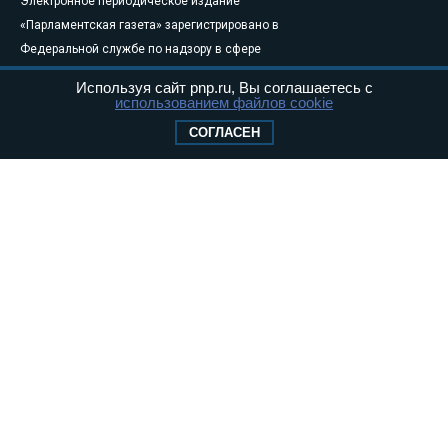
Электронное периодическое издание
«Парламентская газета» зарегистрировано в
Федеральной службе по надзору в сфере
связи, информационных технологий и
Используя сайт pnp.ru, Вы соглашаетесь с
массовых коммуникаций (Роскомнадзор) 05
использованием файлов cookie
августа 2011 года. 18+
СОГЛАСЕН
Свидетельство о регистрации Эл № ФС77-
46097
Учредитель — АНО «Парламентская газета»
Исполняющий обязанности главного
редактора — Абдуллаев М.Р.
Тел.: +7 (495) 637–69–79 E-mail:
pg@pnp.ru
«Парламентская газета» - официальное еженедельное издание
Федерального Собрания РФ. Издается с 1997 года. Учредители
газеты - Государственная Дума и Совет Федерации РФ. Официальный
публикатор федеральных конституционных законов, федеральных
законов и актов палат Федерального Собрания. «Парламентская
газета» имеет пункты печати и представительства в десяти субъектах
федерации.
Сайт «Парламентской газеты» - это оперативные новости и