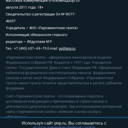
массовых коммуникаций (Роскомнадзор) 05
августа 2011 года. 18+
Свидетельство о регистрации Эл № ФС77-
46097
Учредитель — АНО «Парламентская газета»
Исполняющий обязанности главного
редактора — Абдуллаев М.Р.
Тел.: +7 (495) 637–69–79 E-mail:
pg@pnp.ru
«Парламентская газета» - официальное еженедельное издание
Федерального Собрания РФ. Издается с 1997 года. Учредители
газеты - Государственная Дума и Совет Федерации РФ. Официальный
публикатор федеральных конституционных законов, федеральных
законов и актов палат Федерального Собрания. «Парламентская
газета» имеет пункты печати и представительства в десяти субъектах
федерации.
Сайт «Парламентской газеты» - это оперативные новости и
достоверная информация о принимаемых в стране законах и
деятельности депутатов и сенаторов. При использовании материалов
сайта «Парламентской газеты» активная ссылка на pnp.ru
обязательна.
Используя сайт pnp.ru, Вы соглашаетесь с
На информационном ресурсе применяются
рекомендательные
использованием файлов cookie