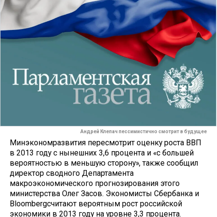
Андрей Клепач пессимистично смотрит в будущее
Минэкономразвития пересмотрит оценку роста ВВП
в 2013 году с нынеш­них 3,6 процента и «с большей
вероят­ностью в меньшую сторону», также со­общил
директор сводного Департамен­та
макроэкономического прогнозиро­вания этого
министерства Олег Засов. Экономисты Сбербанка и
Bloombergсчитают вероятным рост российской
экономики в 2013 году на уровне 3,3 процента.