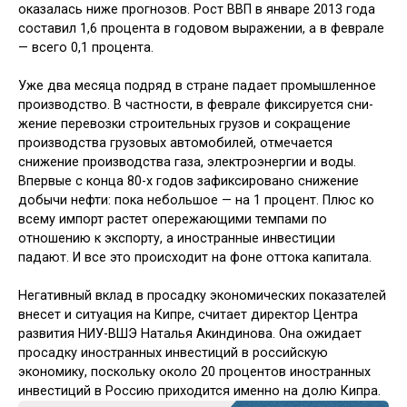
оказалась ниже прогнозов. Рост ВВП в январе 2013 года
составил 1,6 процента в годовом выражении, а в феврале
— всего 0,1 процента.
Уже два месяца подряд в стране па­дает промышленное
производство. В частности, в феврале фиксируется сни­
жение перевозки строительных грузов и сокращение
производства грузовых ав­томобилей, отмечается
снижение про­изводства газа, электроэнергии и воды.
Впервые с конца 80-х годов зафиксиро­вано снижение
добычи нефти: пока не­большое — на 1 процент. Плюс ко
всему импорт растет опережающими темпами по
отношению к экспорту, а иностран­ные инвестиции
падают. И все это про­исходит на фоне оттока капитала.
Негативный вклад в просадку эко­номических показателей
внесет и си­туация на Кипре, считает директор Центра
развития НИУ-ВШЭ Наталья Акиндинова. Она ожидает
просадку иностранных инвестиций в российскую
экономику, поскольку около 20 процен­тов иностранных
инвестиций в Россию приходится именно на долю Кипра.