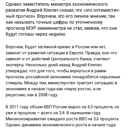
Однако заместитель мини­стра экономического
развития Андрей Клепач сказал, что «это оптимистич­
ный прогноз». Впрочем, это его лич­ное мнение, так
как называть точные цифры по уточненному
прогнозу МЭР замминистра не стал, заявив, что они
будут готовы через неделю.
Впрочем, будет затяжной кризис в России или нет,
зависит от развития ситуации в Европе. Правда, кое-что
зависит и от действий Центрального банка, считают
эксперты. Несколько дней назад Андрей Клепач
утверждал, что для того, чтобы вернуться в рамки
прогноза, российской экономике по­надобятся серьезные
стимулы. Между тем, министерство трактует ситуацию в
экономике в начале года как «паузу роста», а не
рецессию, как в 2008 году.
В 2011 году объем ВВП России вы­рос на 4,3 процента, но
уже в про­шлом — всего на 3,4. В нынешнем году
Минэкономразвития ожидало роста ВВП на 3,6 процента.
Однако динамика экономического роста в на­чале года