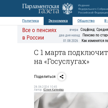
Издание
Федерального Собран
Российской Федераци
Политика
Экономика
Общество
В
Все о пенсиях
Фото
Авторы
Персоны
Мнения
Регионы
Соцфонд: Средня
вчера
Пенсию по стар
два дня назад
в России
Как изменятся п
01.08.2026
С 1 марта подключит
на «Госуслугах»
Поделиться
28.06.2024 10:45
Автор:
Юлия Катенёва