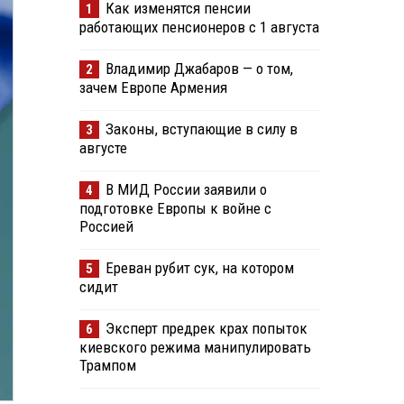
Как изменятся пенсии
1
работающих пенсионеров с 1 августа
Владимир Джабаров — о том,
2
зачем Европе Армения
Законы, вступающие в силу в
3
августе
В МИД России заявили о
4
подготовке Европы к войне с
Россией
Ереван рубит сук, на котором
5
сидит
Эксперт предрек крах попыток
6
киевского режима манипулировать
Трампом