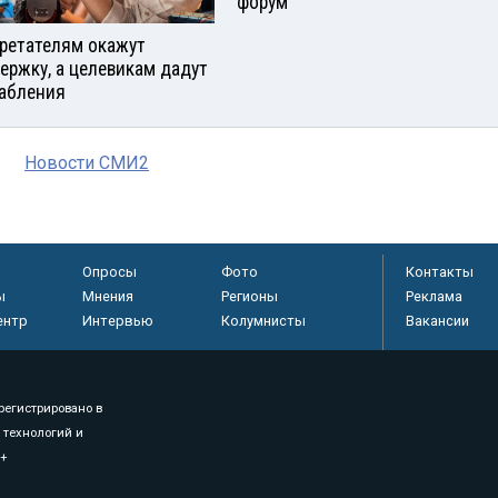
форум
ретателям окажут
ержку, а целевикам дадут
абления
Новости СМИ2
Опросы
Фото
Контакты
ы
Мнения
Регионы
Реклама
ентр
Интервью
Колумнисты
Вакансии
регистрировано в
 технологий и
8+