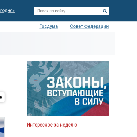
егодня»
Госдума
Совет Федерации
я
Авто
Недвижимость
Технологии
иза
Интересное за неделю