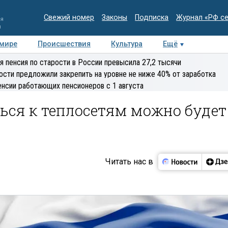
Свежий номер
Законы
Подписка
Журнал «РФ с
ия
и
 мире
Происшествия
Культура
Ещё
Медиацентр
Интервью
Колумнисты
Делова
я пенсия по старости в России превысила 27,2 тысячи
эксперт
ости предложили закрепить на уровне не ниже 40% от заработка
енсии работающих пенсионеров с 1 августа
ься к теплосетям можно будет
Читать нас в