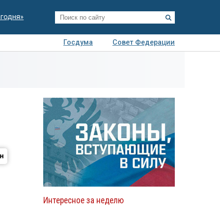
егодня»
Госдума
Совет Федерации
я
Авто
Недвижимость
Технологии
иза
Интересное за неделю