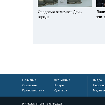
Феодосия отмечает День
Лили
города
учит
Политика
Экономика
Видео
Общество
В мире
Персон
Происшествия
Культура
Медиац
© «Парламентская газета», 2026 г.