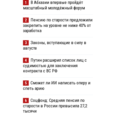
В Абхазии впервые пройдёт
1
масштабный молодёжный форум
Пенсию по старости предложили
2
закрепить на уровне не ниже 40% от
заработка
Законы, вступающие в силу в
3
августе
Путин расширил список лиц с
4
судимостью для заключения
контракта с ВС РФ
Сможет ли ИИ написать оперу и
5
спеть арию
Соцфонд: Средняя пенсия по
6
старости в России превысила 27,2
тысячи