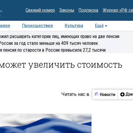
Свежий номер
Законы
Подписка
Журнал «РФ с
ия
и
 мире
Происшествия
Культура
Ещё
Медиацентр
Интервью
Колумнисты
Делова
жил расширить категории лиц, имеющих право на две пенсии
эксперт
России за год стало меньше на 409 тысяч человек
я пенсия по старости в России превысила 27,2 тысячи
 может увеличить стоимость
Читать нас в