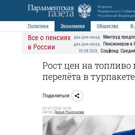
Издание
Федерального Собран
Российской Федераци
Политика
Экономика
Общество
В
Все о пенсиях
Фото
Авторы
Персоны
Мнения
Регионы
Минтруд предло
два дня назад
Пенсионеров в 
два дня назад
в России
Соцфонд: Средня
05.08.2026
Рост цен на топливо
перелёта в турпакете
Поделиться
25.07.2018 14:05
Автор:
Дарья Рыночнова