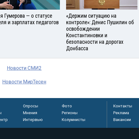
я Гумерова — о статусе
«Держим ситуацию на
еля и зарплатах педагогов
контроле»: Денис Пушилин об
освобождении
Константиновки и
безопасности на дорогах
Донбасса
Новости СМИ2
Новости МирТесен
Опросы
Фото
Контакты
ы
Мнения
Регионы
Реклама
ентр
Интервью
Колумнисты
Вакансии