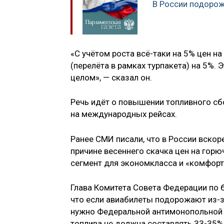
В России подоро
«С учётом роста всё-таки на 5% цен н
(перелёта в рамках турпакета) на 5%. 
целом», — сказал он.
Речь идёт о повышении топливного сб
на международных рейсах.
Ранее СМИ писали, что в России вскор
причине весеннего скачка цен на гор
сегмент для экономкласса и «комфорт
Глава Комитета Совета Федерации по
что если авиабилеты подорожают из-за
нужно Федеральной антимонопольной 
топлива не должна составлять 33-35% 