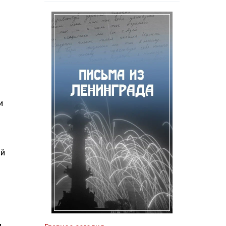
и
ый
и