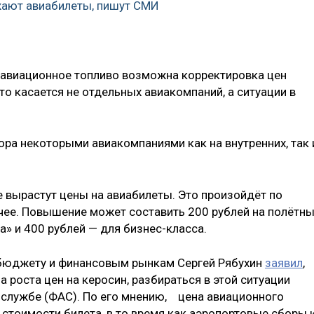
жают авиабилеты, пишут СМИ
а авиационное топливо возможна корректировка цен
Это касается не отдельных авиакомпаний, а ситуации в
ора некоторыми авиакомпаниями как на внутренних, так 
е вырастут цены на авиабилеты. Это произойдёт по
ючее. Повышение может составить 200 рублей на полётн
а» и 400 рублей — для бизнес-класса.
 бюджету и финансовым рынкам Сергей Рябухин
заявил
,
 роста цен на керосин, разбираться в этой ситуации
службе (ФАС). По его мнению, цена авиационного
стоимости билета, в то время как аэропортовые сборы 