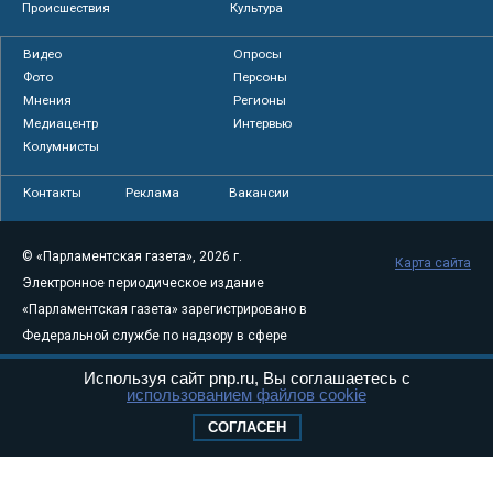
Происшествия
Культура
Видео
Опросы
Фото
Персоны
Мнения
Регионы
Медиацентр
Интервью
Колумнисты
Контакты
Реклама
Вакансии
© «Парламентская газета», 2026 г.
Карта сайта
Электронное периодическое издание
«Парламентская газета» зарегистрировано в
Федеральной службе по надзору в сфере
связи, информационных технологий и
Используя сайт pnp.ru, Вы соглашаетесь с
массовых коммуникаций (Роскомнадзор) 05
использованием файлов cookie
августа 2011 года. 18+
СОГЛАСЕН
Свидетельство о регистрации Эл № ФС77-
46097