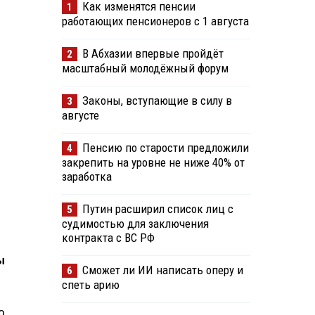
Как изменятся пенсии
1
работающих пенсионеров с 1 августа
В Абхазии впервые пройдёт
2
масштабный молодёжный форум
Законы, вступающие в силу в
3
августе
Пенсию по старости предложили
4
закрепить на уровне не ниже 40% от
заработка
Путин расширил список лиц с
5
судимостью для заключения
контракта с ВС РФ
ы
Сможет ли ИИ написать оперу и
6
спеть арию
о