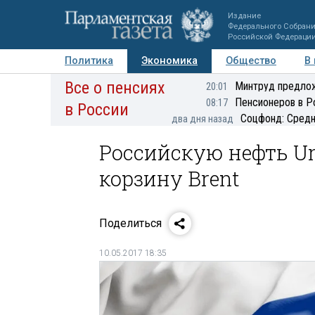
Издание
Федерального Собран
Российской Федераци
Политика
Экономика
Общество
В
Все о пенсиях
Фото
Авторы
Персоны
Мнения
Регионы
Минтруд предлож
20:01
Пенсионеров в Р
08:17
в России
Соцфонд: Средн
два дня назад
Российскую нефть U
корзину Brent
Поделиться
10.05.2017 18:35