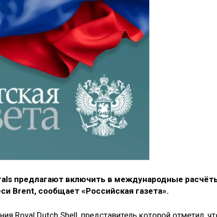
rals предлагают включить в международные расчёт
и Brent, сообщает «Российская газета».
я Royal Dutch Shell, представитель которой отметил, чт