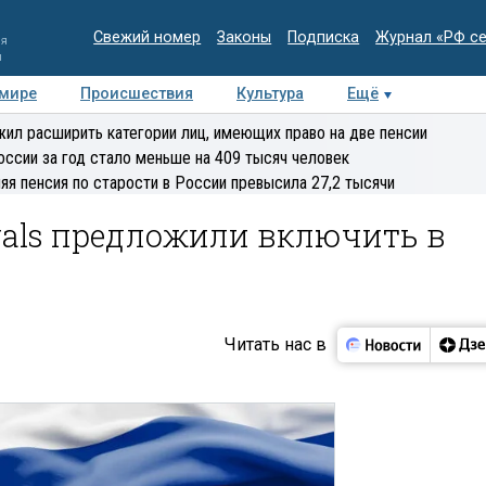
Свежий номер
Законы
Подписка
Журнал «РФ с
ия
и
 мире
Происшествия
Культура
Ещё
Медиацентр
Интервью
Колумнисты
Делова
ил расширить категории лиц, имеющих право на две пенсии
эксперт
оссии за год стало меньше на 409 тысяч человек
яя пенсия по старости в России превысила 27,2 тысячи
rals предложили включить в
Читать нас в