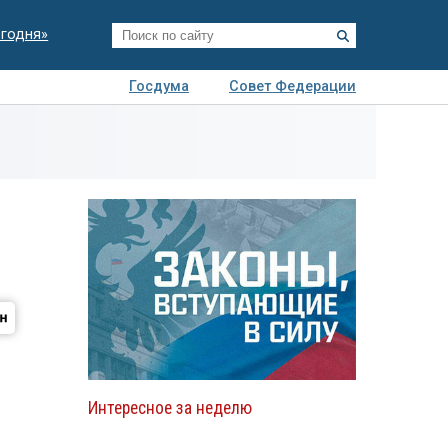
егодня»
Госдума
Совет Федерации
я
Авто
Недвижимость
Технологии
иза
Интересное за неделю