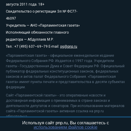
августа 2011 года. 18+
Свидетельство о регистрации Эл № ФС77-
46097
Учредитель — АНО «Парламентская газета»
Исполняющий обязанности главного
редактора — Абдуллаев М.Р.
Тел.: +7 (495) 637–69–79 E-mail:
pg@pnp.ru
«Парламентская газета» - официальное еженедельное издание
Федерального Собрания РФ. Издается с 1997 года. Учредители
газеты - Государственная Дума и Совет Федерации РФ. Официальный
публикатор федеральных конституционных законов, федеральных
законов и актов палат Федерального Собрания. «Парламентская
газета» имеет пункты печати и представительства в десяти субъектах
федерации.
Сайт «Парламентской газеты» - это оперативные новости и
достоверная информация о принимаемых в стране законах и
деятельности депутатов и сенаторов. При использовании материалов
сайта «Парламентской газеты» активная ссылка на pnp.ru
обязательна.
Используя сайт pnp.ru, Вы соглашаетесь с
На информационном ресурсе применяются
рекомендательные
использованием файлов cookie
технологии