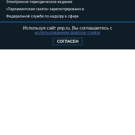
Электронное периодическое издание
«Парламентская газета» зарегистрировано в
Федеральной службе по надзору в сфере
связи, информационных технологий и
Используя сайт pnp.ru, Вы соглашаетесь с
массовых коммуникаций (Роскомнадзор) 05
использованием файлов cookie
августа 2011 года. 18+
СОГЛАСЕН
Свидетельство о регистрации Эл № ФС77-
46097
Учредитель — АНО «Парламентская газета»
Исполняющий обязанности главного
редактора — Абдуллаев М.Р.
Тел.: +7 (495) 637–69–79 E-mail:
pg@pnp.ru
«Парламентская газета» - официальное еженедельное издание
Федерального Собрания РФ. Издается с 1997 года. Учредители
газеты - Государственная Дума и Совет Федерации РФ. Официальный
публикатор федеральных конституционных законов, федеральных
законов и актов палат Федерального Собрания. «Парламентская
газета» имеет пункты печати и представительства в десяти субъектах
федерации.
Сайт «Парламентской газеты» - это оперативные новости и