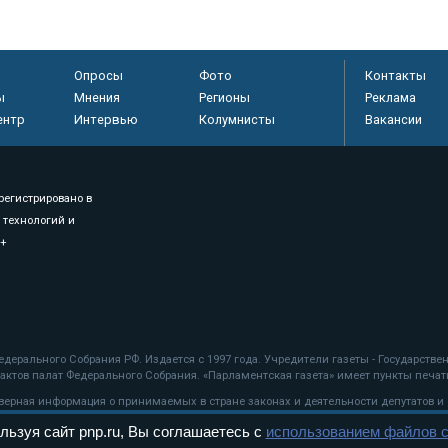
Опросы
Фото
Контакты
ы
Мнения
Регионы
Реклама
ентр
Интервью
Колумнисты
Вакансии
регистрировано в
 технологий и
8+
.
дерального Собрания РФ. Издается с 1997 года. Учредители газеты - Государств
ктов палат Федерального Собрания. «Парламентская газета» имеет пункты печати
оверная информация о принимаемых в стране законах и деятельности депутатов и
льзуя сайт pnp.ru, Вы соглашаетесь с
использованием файлов c
ехнологии