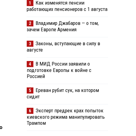
Как изменятся пенсии
1
работающих пенсионеров с 1 августа
Владимир Джабаров — о том,
2
зачем Европе Армения
Законы, вступающие в силу в
3
августе
В МИД России заявили о
4
подготовке Европы к войне с
Россией
Ереван рубит сук, на котором
5
сидит
Эксперт предрек крах попыток
6
киевского режима манипулировать
Трампом
о