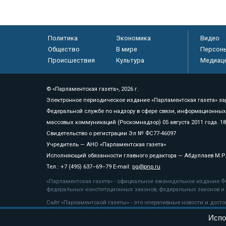
Политика
Экономика
Видео
Общество
В мире
Персон
Происшествия
Культура
Медиац
© «Парламентская газета», 2026 г.
Электронное периодическое издание «Парламентская газета» за
Федеральной службе по надзору в сфере связи, информационных
массовых коммуникаций (Роскомнадзор) 05 августа 2011 года. 1
Свидетельство о регистрации Эл № ФС77-46097
Учредитель — АНО «Парламентская газета»
Исполняющий обязанности главного редактора — Абдуллаев М.Р
Тел.: +7 (495) 637–69–79 E-mail:
pg@pnp.ru
«Парламентская газета» - официальное еженедельное издание Фе
федеральных конституционных законов, федеральных законов и а
Сайт «Парламентской газеты» - это оперативные новости и дост
«Парламентской газеты» активная ссылка на pnp.ru обязательна.
Испо
На информационном ресурсе применяются
рекомендательные т