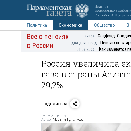
Издание
Федерального Собран
Российской Федераци
Политика
Экономика
Общество
В
Все о пенсиях
Фото
Авторы
Персоны
Мнения
Регионы
Соцфонд: Средня
вчера
Пенсию по стар
два дня назад
в России
Как изменятся п
01.08.2026
Россия увеличила э
газа в страны Азиат
29,2%
Поделиться
02.12.2018 13:30
Автор:
Марьям Гулалиева