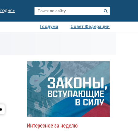
егодня»
Госдума
Совет Федерации
я
Авто
Недвижимость
Технологии
иза
Интересное за неделю