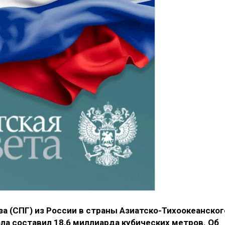
а (СПГ) из России в страны Азиатско-Тихоокеанског
ола составил 18,6 миллиарда кубических метров. Об