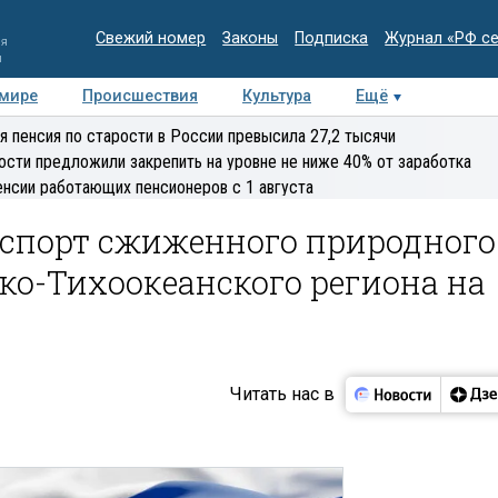
Свежий номер
Законы
Подписка
Журнал «РФ с
ия
и
 мире
Происшествия
Культура
Ещё
Медиацентр
Интервью
Колумнисты
Делова
я пенсия по старости в России превысила 27,2 тысячи
эксперт
ости предложили закрепить на уровне не ниже 40% от заработка
енсии работающих пенсионеров с 1 августа
кспорт сжиженного природного
ско-Тихоокеанского региона на
Читать нас в