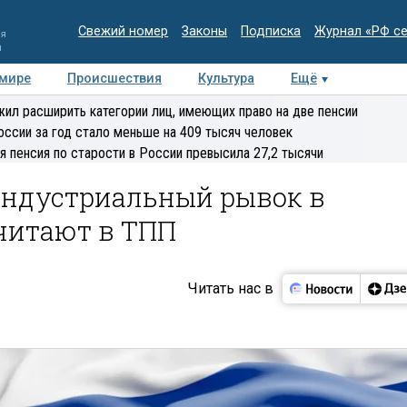
Свежий номер
Законы
Подписка
Журнал «РФ с
ия
и
 мире
Происшествия
Культура
Ещё
Медиацентр
Интервью
Колумнисты
Делова
ил расширить категории лиц, имеющих право на две пенсии
эксперт
оссии за год стало меньше на 409 тысяч человек
я пенсия по старости в России превысила 27,2 тысячи
 индустриальный рывок в
считают в ТПП
Читать нас в