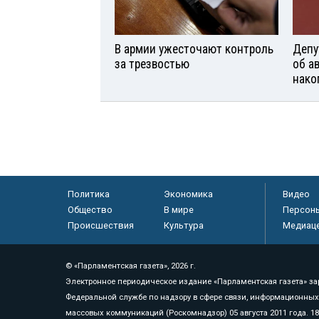
В армии ужесточают контроль
Депу
за трезвостью
об а
нако
Политика
Экономика
Видео
Общество
В мире
Персон
Происшествия
Культура
Медиац
© «Парламентская газета», 2026 г.
Электронное периодическое издание «Парламентская газета» за
Федеральной службе по надзору в сфере связи, информационных
массовых коммуникаций (Роскомнадзор) 05 августа 2011 года. 1