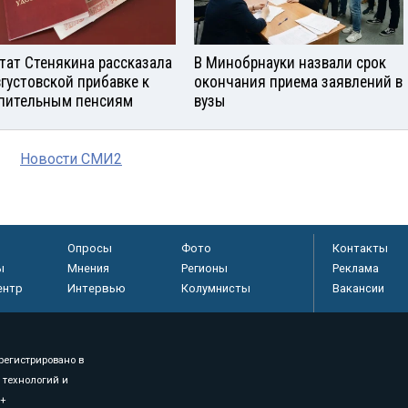
тат Стенякина рассказала
В Минобрнауки назвали срок
вгустовской прибавке к
окончания приема заявлений в
пительным пенсиям
вузы
Новости СМИ2
Опросы
Фото
Контакты
ы
Мнения
Регионы
Реклама
ентр
Интервью
Колумнисты
Вакансии
регистрировано в
 технологий и
8+