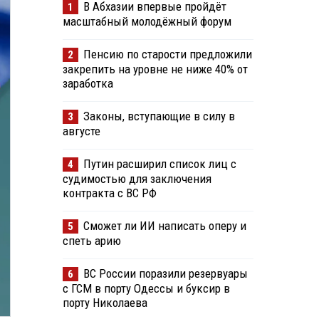
В Абхазии впервые пройдёт
1
масштабный молодёжный форум
Пенсию по старости предложили
2
закрепить на уровне не ниже 40% от
заработка
Законы, вступающие в силу в
3
августе
Путин расширил список лиц с
4
судимостью для заключения
контракта с ВС РФ
Сможет ли ИИ написать оперу и
5
спеть арию
ВС России поразили резервуары
6
с ГСМ в порту Одессы и буксир в
порту Николаева