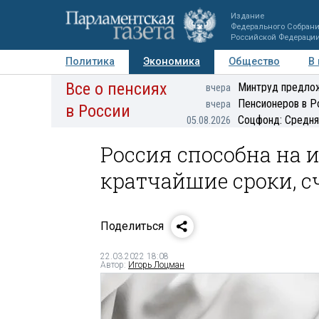
Издание
Федерального Собран
Российской Федераци
Политика
Экономика
Общество
В
Все о пенсиях
Фото
Авторы
Персоны
Мнения
Регионы
Минтруд предлож
вчера
Пенсионеров в Р
вчера
в России
Соцфонд: Средня
05.08.2026
Россия способна на
кратчайшие сроки, 
Поделиться
22.03.2022 18:08
Автор:
Игорь Лоцман