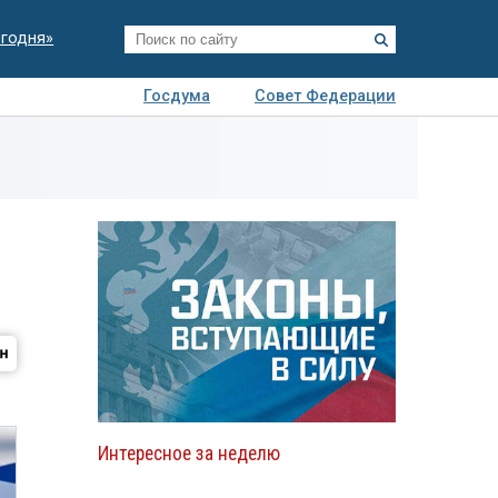
егодня»
Госдума
Совет Федерации
я
Авто
Недвижимость
Технологии
иза
Интересное за неделю