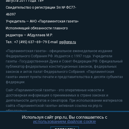
августа 2011 года. 18+
Свидетельство о регистрации Эл № ФС77-
46097
Учредитель — АНО «Парламентская газета»
Исполняющий обязанности главного
редактора — Абдуллаев М.Р.
Тел.: +7 (495) 637–69–79 E-mail:
pg@pnp.ru
«Парламентская газета» - официальное еженедельное издание
Федерального Собрания РФ. Издается с 1997 года. Учредители
газеты - Государственная Дума и Совет Федерации РФ. Официальный
публикатор федеральных конституционных законов, федеральных
законов и актов палат Федерального Собрания. «Парламентская
газета» имеет пункты печати и представительства в десяти субъектах
федерации.
Сайт «Парламентской газеты» - это оперативные новости и
достоверная информация о принимаемых в стране законах и
деятельности депутатов и сенаторов. При использовании материалов
сайта «Парламентской газеты» активная ссылка на pnp.ru
обязательна.
Используя сайт pnp.ru, Вы соглашаетесь с
На информационном ресурсе применяются
рекомендательные
использованием файлов cookie
технологии