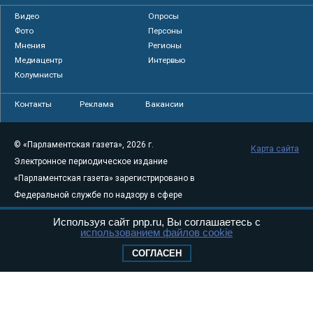
Видео
Опросы
Фото
Персоны
Мнения
Регионы
Медиацентр
Интервью
Колумнисты
Контакты
Реклама
Вакансии
© «Парламентская газета», 2026 г.
Карта сайта
Электронное периодическое издание
«Парламентская газета» зарегистрировано в
Федеральной службе по надзору в сфере
связи, информационных технологий и
Используя сайт pnp.ru, Вы соглашаетесь с
массовых коммуникаций (Роскомнадзор) 05
использованием файлов cookie
августа 2011 года. 18+
СОГЛАСЕН
Свидетельство о регистрации Эл № ФС77-
46097
Учредитель — АНО «Парламентская газета»
Исполняющий обязанности главного