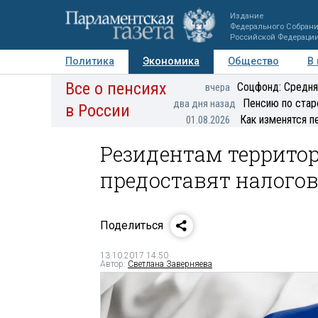
Издание
Федерального Собран
Российской Федераци
Политика
Экономика
Общество
В
Все о пенсиях
Фото
Авторы
Персоны
Мнения
Регионы
Соцфонд: Средня
вчера
Пенсию по стар
два дня назад
в России
Как изменятся п
01.08.2026
Резидентам террито
предоставят налого
Поделиться
13.10.2017 14:50
Автор:
Светлана Заверняева