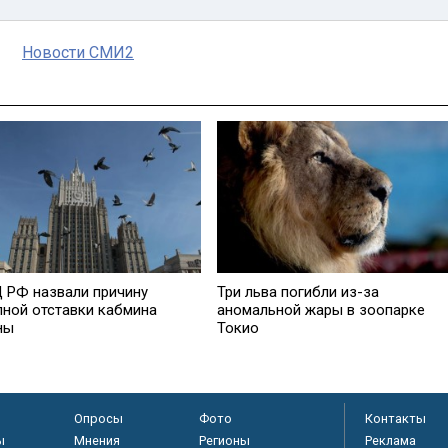
Новости СМИ2
 РФ назвали причину
Три льва погибли из-за
пной отставки кабмина
аномальной жары в зоопарке
ны
Токио
Опросы
Фото
Контакты
ы
Мнения
Регионы
Реклама