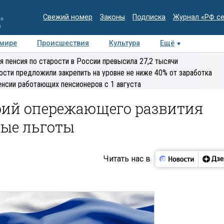
Свежий номер
Законы
Подписка
Журнал «РФ с
ия
и
 мире
Происшествия
Культура
Ещё
Медиацентр
Интервью
Колумнисты
Делова
я пенсия по старости в России превысила 27,2 тысячи
эксперт
ости предложили закрепить на уровне не ниже 40% от заработка
енсии работающих пенсионеров с 1 августа
рий опережающего развития
вые льготы
Читать нас в