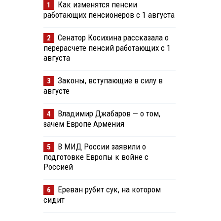
Как изменятся пенсии
1
работающих пенсионеров с 1 августа
Сенатор Косихина рассказала о
2
перерасчете пенсий работающих с 1
августа
Законы, вступающие в силу в
3
августе
Владимир Джабаров — о том,
4
зачем Европе Армения
В МИД России заявили о
5
подготовке Европы к войне с
Россией
Ереван рубит сук, на котором
6
сидит