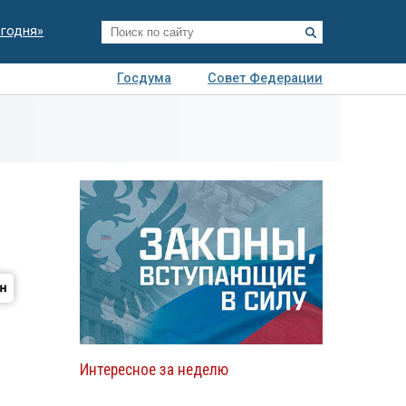
егодня»
Госдума
Совет Федерации
я
Авто
Недвижимость
Технологии
иза
Интересное за неделю