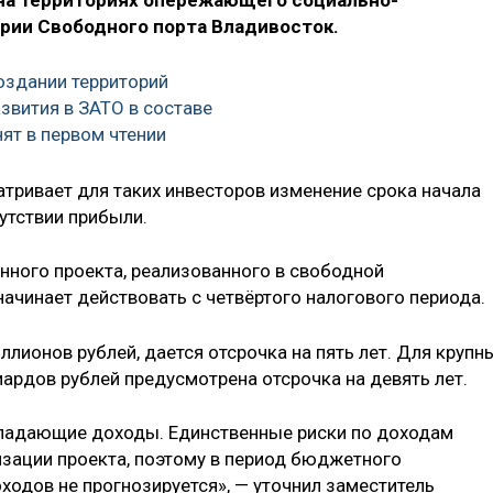
на территориях опережающего социально-
ории Свободного порта Владивосток.
оздании территорий
вития в ЗАТО в составе
ят в первом чтении
тривает для таких инвесторов изменение срока начала
утствии прибыли.
нного проекта, реализованного в свободной
начинает действовать с четвёртого налогового периода.
лионов рублей, дается отсрочка на пять лет. Для крупн
рдов рублей предусмотрена отсрочка на девять лет.
падающие доходы. Единственные риски по доходам
изации проекта, поэтому в период бюджетного
одов не прогнозируется», — уточнил заместитель