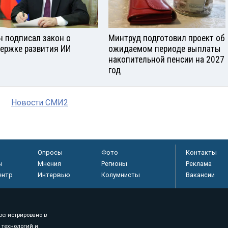
н подписал закон о
Минтруд подготовил проект об
ержке развития ИИ
ожидаемом периоде выплаты
накопительной пенсии на 2027
год
Новости СМИ2
Опросы
Фото
Контакты
ы
Мнения
Регионы
Реклама
ентр
Интервью
Колумнисты
Вакансии
регистрировано в
 технологий и