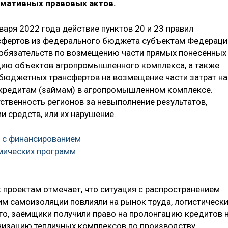
мативных правовых актов.
аря 2022 года действие пунктов 20 и 23 правил
фертов из федерального бюджета субъектам Федераци
 обязательств по возмещению части прямых понесённых
ацию объектов агропромышленного комплекса, а также
бюджетных трансфертов на возмещение части затрат на
 кредитам (займам) в агропромышленном комплексе.
твенность регионов за невыполнение результатов,
 средств, или их нарушение.
 с финансированием
мических программ
 проектам отмечает, что ситуация с распространением
им самоизоляции повлияли на рынок труда, логистическ
го, заёмщики получили право на пролонгацию кредитов 
низацию тепличных комплексов по производству