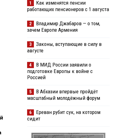
Как изменятся пенсии
1
работающих пенсионеров с 1 августа
Владимир Джабаров — о том,
2
зачем Европе Армения
Законы, вступающие в силу в
3
августе
В МИД России заявили о
4
подготовке Европы к войне с
Россией
В Абхазии впервые пройдёт
5
масштабный молодёжный форум
Ереван рубит сук, на котором
6
ий
сидит
а