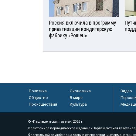
Россия включила в программу
Пути
приватизации кондитерскую
подд
фабрику «Рошен»
Политика
Экономика
Видео
Общество
В мире
Персон
Происшествия
Культура
Медиац
© «Парламентская газета», 2026 г.
Электронное периодическое издание «Парламентская газета» за
Федеральной службе по надзору в сфере связи, информационных