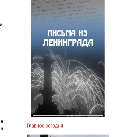
и
ие
Главное сегодня
на