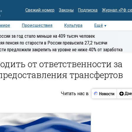
Свежий номер
Законы
Подписка
Журнал «РФ с
ия
и
 мире
Происшествия
Культура
Ещё
Медиацентр
Интервью
Колумнисты
Делова
оссии за год стало меньше на 409 тысяч человек
эксперт
яя пенсия по старости в России превысила 27,2 тысячи
сти предложили закрепить на уровне не ниже 40% от заработка
одить от ответственности за
предоставления трансфертов
Читать нас в