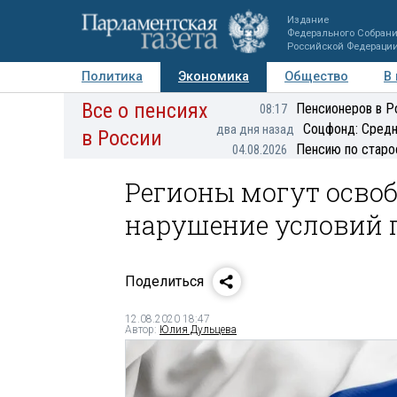
Издание
Федерального Собран
Российской Федераци
Политика
Экономика
Общество
В
Все о пенсиях
Фото
Авторы
Персоны
Мнения
Регионы
Пенсионеров в Р
08:17
Соцфонд: Средн
два дня назад
в России
Пенсию по старо
04.08.2026
Регионы могут освоб
нарушение условий 
Поделиться
12.08.2020 18:47
Автор:
Юлия Дульцева