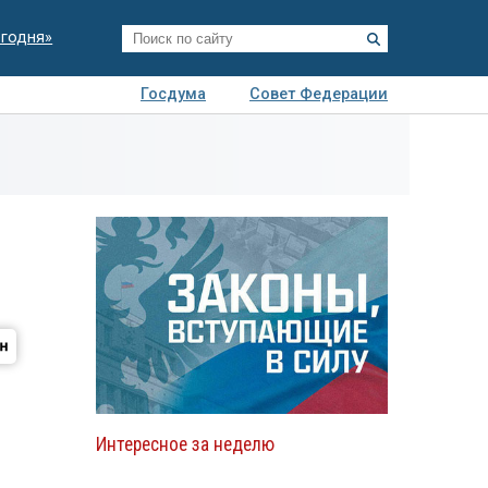
егодня»
Госдума
Совет Федерации
я
Авто
Недвижимость
Технологии
иза
Интересное за неделю