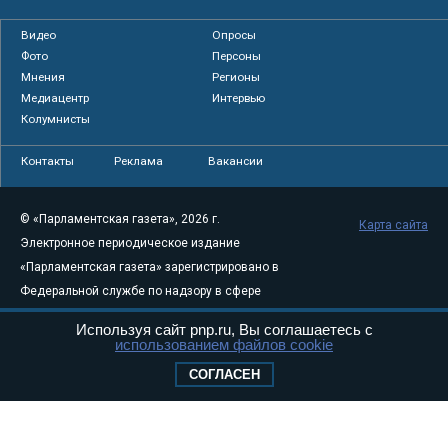
Видео
Опросы
Фото
Персоны
Мнения
Регионы
Медиацентр
Интервью
Колумнисты
Контакты
Реклама
Вакансии
© «Парламентская газета», 2026 г.
Карта сайта
Электронное периодическое издание
«Парламентская газета» зарегистрировано в
Федеральной службе по надзору в сфере
связи, информационных технологий и
Используя сайт pnp.ru, Вы соглашаетесь с
массовых коммуникаций (Роскомнадзор) 05
использованием файлов cookie
августа 2011 года. 18+
СОГЛАСЕН
Свидетельство о регистрации Эл № ФС77-
46097
Учредитель — АНО «Парламентская газета»