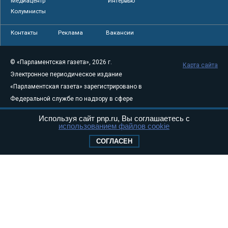
Медиацентр
Интервью
Колумнисты
Контакты
Реклама
Вакансии
© «Парламентская газета», 2026 г.
Карта сайта
Электронное периодическое издание
«Парламентская газета» зарегистрировано в
Федеральной службе по надзору в сфере
связи, информационных технологий и
Используя сайт pnp.ru, Вы соглашаетесь с
массовых коммуникаций (Роскомнадзор) 05
использованием файлов cookie
августа 2011 года. 18+
СОГЛАСЕН
Свидетельство о регистрации Эл № ФС77-
46097
Учредитель — АНО «Парламентская газета»
Исполняющий обязанности главного
редактора — Абдуллаев М.Р.
Тел.: +7 (495) 637–69–79 E-mail:
pg@pnp.ru
«Парламентская газета» - официальное еженедельное издание