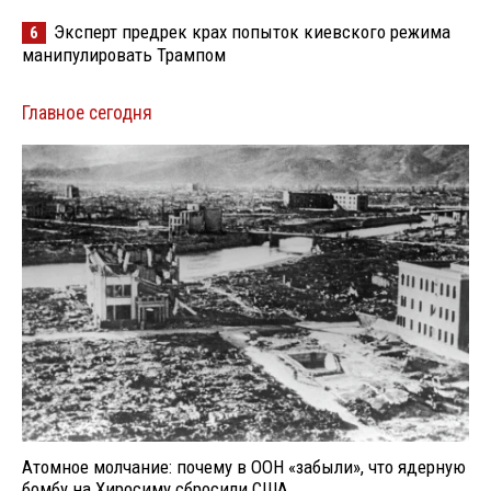
Эксперт предрек крах попыток киевского режима
6
манипулировать Трампом
Главное сегодня
Атомное молчание: почему в ООН «забыли», что ядерную
бомбу на Хиросиму сбросили США